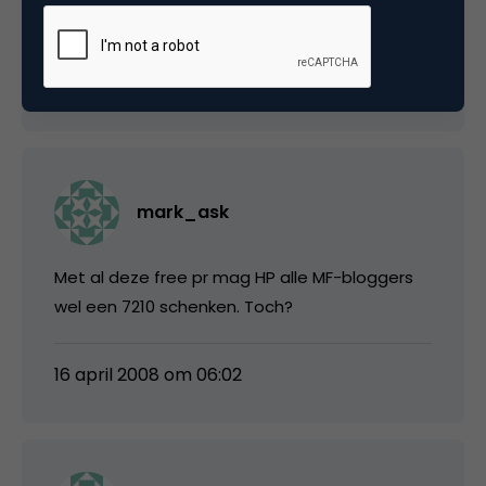
vanaf eind maart liep; goed dat je het zegt! 😉
16 april 2008 om 05:57
mark_ask
Met al deze free pr mag HP alle MF-bloggers
wel een 7210 schenken. Toch?
16 april 2008 om 06:02