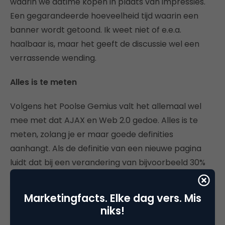
waarin we adtime kopen in plaats van impressies.
Een gegarandeerde hoeveelheid tijd waarin een
banner wordt getoond. Ik weet niet of e.e.a.
haalbaar is, maar het geeft de discussie wel een
verrassende wending.
Alles is te meten
Volgens het Poolse Gemius valt het allemaal wel
mee met dat AJAX en Web 2.0 gedoe. Alles is te
meten, zolang je er maar goede definities
aanhangt. Als de definitie van een nieuwe pagina
luidt dat bij een verandering van bijvoorbeeld 30%
van de pagina dit het geval is dan kan Gemius het
meten. Ik vind dat wel knap hoor ;-). Wanneer is iets
Marketingfacts. Elke dag vers. Mis
30% van een pagina, als je niet eens kan vastleggen
niks!
wat een pagina is . . . .