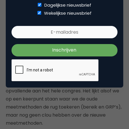
Dagelijkse nieuwsbrief
De discussie ontaardt wederom in sponsorpraatjes
Wekelijkse nieuwsbrief
over en weer. Gemius, Spring, Jupiter en Comscore
proberen allemaal tegelijkertijd een antwoord te
geven op het Web 2.0-vraagstuk, maar ze slagen
er m.i. niet in. De zaal wordt achtergelaten met een
dubbel gevoel. Ja, er is wat aan de hand met die
moderne vorm van online consumptie, maar hoe
moeten we dat nou precies meten en in kaart
brengen? Niemand heeft daar vooralsnog een
helder antwoord op. Dat is in mijn opinie het meest
opvallende aan het hele congres. Het lijkt alsof we
op een keerpunt staan waar we de oude
meetmethoden de rug toekeren (bereik en GRP’s),
maar nog geen clou hebben over de nieuwe
meetmethoden.