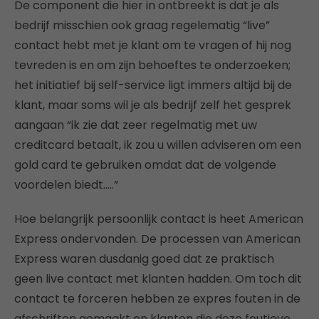
De component die hier in ontbreekt is dat je als
bedrijf misschien ook graag regelematig “live”
contact hebt met je klant om te vragen of hij nog
tevreden is en om zijn behoeftes te onderzoeken;
het initiatief bij self-service ligt immers altijd bij de
klant, maar soms wil je als bedrijf zelf het gesprek
aangaan “ik zie dat zeer regelmatig met uw
creditcard betaalt, ik zou u willen adviseren om een
gold card te gebruiken omdat dat de volgende
voordelen biedt…..”
Hoe belangrijk persoonlijk contact is heet American
Express ondervonden. De processen van American
Express waren dusdanig goed dat ze praktisch
geen live contact met klanten hadden. Om toch dit
contact te forceren hebben ze expres fouten in de
afschriften gemaakt en klanten die deze foutieve