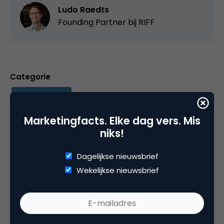
Ludo Raedts
Founding Partner bij
RIFF
Categorie
CRM, Loyalty & CX
Marketingfacts. Elke dag vers. Mis
Tags
niks!
customer service
,
multichannel
,
selfservice
Dagelijkse nieuwsbrief
Wekelijkse nieuwsbrief
2 Reacties