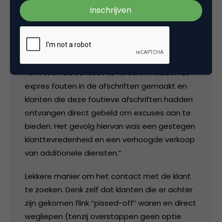
Gosse AdB
Quote:
“Om toch dit contact te forceren hebben ze
expres fouten in de afschriften gemaakt en
klanten die deze foutieve afschriften hadden
ontvangen direct gebeld om excuses aan te
bieden. Het gevolg hiervan was een gestegen
klanttevredenheid en een verhoogde verkoop
van additionele diensten.”
Lekkere manier om het contact met de klant
te zoeken. Denk zelf dat klanten die er achter
zijn gekomen flink “pissed-off” waren en direct
wegliepen (tenzij overstappen geen optie