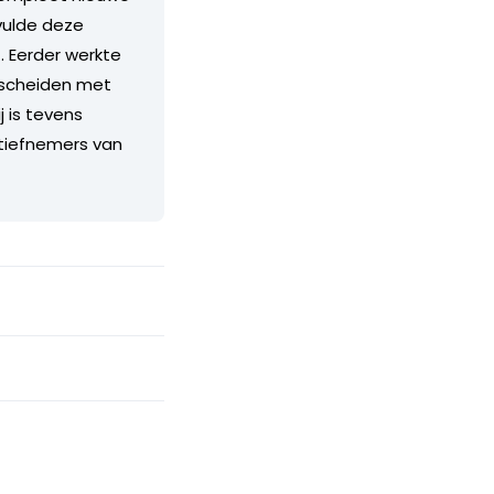
vulde deze
. Eerder werkte
erscheiden met
 is tevens
nitiefnemers van