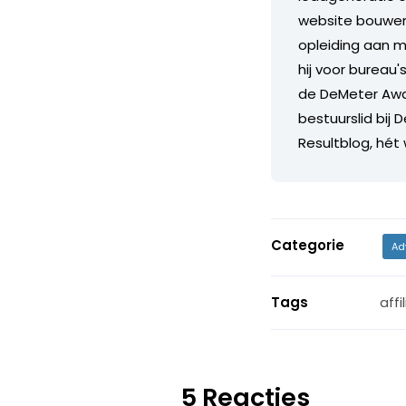
website bouwen.
opleiding aan m
hij voor bureau'
de DeMeter Awar
bestuurslid bij 
Resultblog, hét
Categorie
Ad
Tags
affi
5 Reacties