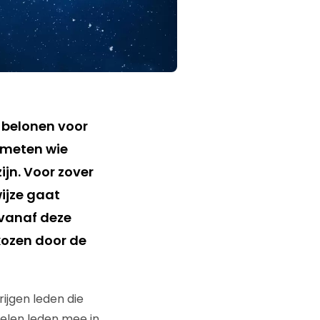
 belonen voor
 meten wie
ijn. Voor zover
ijze gaat
 vanaf deze
kozen door de
rijgen leden die
delen leden mee in