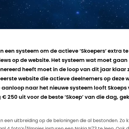
n een systeem om de actieve ‘Skoepers’ extra te
iews op de website. Het systeem wat moet gaan
ereerd heeft moet in de loop van dit jaar klaar z
 eerste website die actieve deelnemers op deze w
de aanloop naar het nieuwe systeem looft Skoeps
 € 250 uit voor de beste ‘Skoep’ van die dag, ge
n een uitbreiding op de beloningen die al bestonden. Zo k
al 4 foto’s/filmpjes insturen een Nokia N73 te leen. Ook 