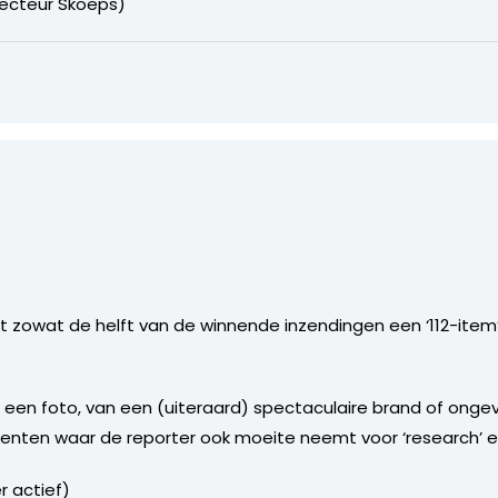
irecteur Skoeps)
dat zowat de helft van de winnende inzendingen een ‘112-item
 + een foto, van een (uiteraard) spectaculaire brand of ongev
ten waar de reporter ook moeite neemt voor ‘research’ en
r actief)