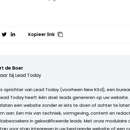
Kopieer link
rt de Boer
aar bij
Lead Today
is oprichter van Lead Today (voorheen New Kitd), een bureau
Lead Today heeft één doel: leads genereren op uw website
laten een website zonder er iets te doen of achter te late
em aan. Een mix van techniek, vormgeving, content en redac
ebezoekers in gekwalificeerde leads. Met onze modulaire 
stap voor stap integreren in uw bestaande website of een 