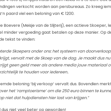
zendingen verkocht worden aan persbureaus. Zo kreeg iem
 z’n paard viel een beloning van € 1200.
e Boevere (Meisje van de Slijterij), een actieve Skoeper, l
eel minder vergoeding gaat betalen op deze manier. Op 
de tekst te vinden:
erde Skoepers onder ons: het systeem van doorverkoop, 
rijgt, vervalt met de Skoep van de dag. Je maakt dus nu
krijgt geen geld meer als andere media jouw materiaal 
zichtelijk te houden voor iedereen.
.
mde beloning ‘bij verkoop’ vervalt dus. Bovendien merk
over het ‘ramptoerisme’ om die 250 euro binnen te kunne
op niet dat hulpdiensten hier last van krijgen.”
al dus niet veel beter op geworden!