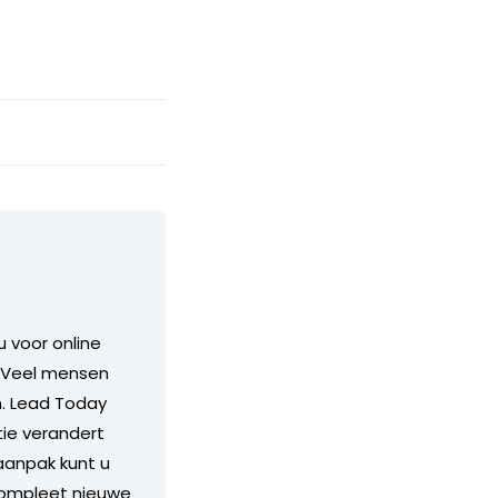
 voor online
. Veel mensen
n. Lead Today
tie verandert
aanpak kunt u
compleet nieuwe