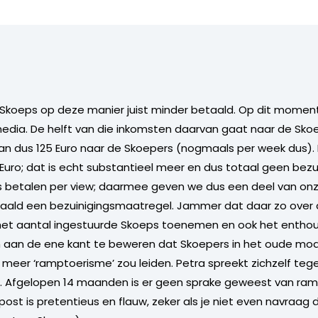
at Skoeps op deze manier juist minder betaald. Op dit momen
edia. De helft van die inkomsten daarvan gaat naar de Sko
van dus 125 Euro naar de Skoepers (nogmaals per week dus).
Euro; dat is echt substantieel meer en dus totaal geen bez
 betalen per view; daarmee geven we dus een deel van on
aald een bezuinigingsmaatregel. Jammer dat daar zo over d
het aantal ingestuurde Skoeps toenemen en ook het enthou
m aan de ene kant te beweren dat Skoepers in het oude mo
eer ‘ramptoerisme’ zou leiden. Petra spreekt zichzelf tegen;
. Afgelopen 14 maanden is er geen sprake geweest van ram
e post is pretentieus en flauw, zeker als je niet even navraag 