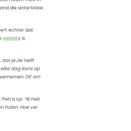
and die sinterklaas
eert echter dat
de
website
is
dat je de helft
 elke dag kans op
overnemen. Dit om
t Petra op:
“Ik heb
n halen. Hoe ver