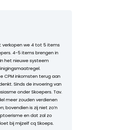
t verkopen we 4 tot 5 items
epers. 4-5 items brengen in
 In het nieuwe systeem
uinigingsmaatregel.
ze CPM inkomsten terug aan
enkt. Sinds de invoering van
siasme onder Skoepers. Tav.
del meer zouden verdienen
 bovendien is zij niet zo’n
ptoerisme en dat zal zo
doet bij mijzelf cq Skoeps.