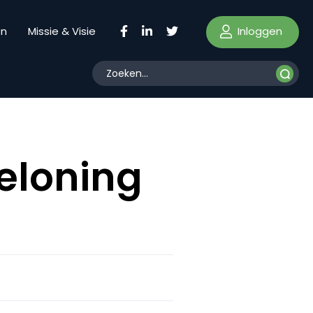
Inloggen
en
Missie & Visie
beloning