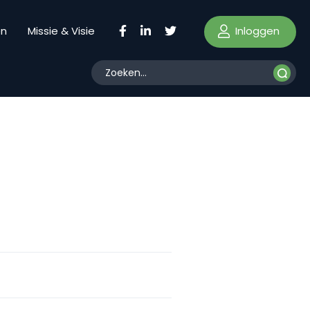
Inloggen
en
Missie & Visie