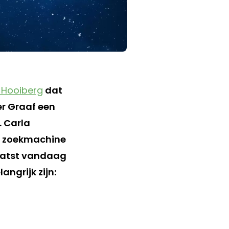
e Hooiberg
dat
er Graaf een
. Carla
e zoekmachine
laatst vandaag
ngrijk zijn: