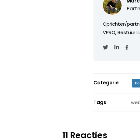
Marc
Partn
Oprichter/partn
VPRO, Bestuur Lu
Categorie
Da
Tags
web
11 Reacties