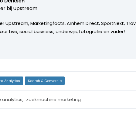
o Derksen
er bij
Upstream
er Upstream, Marketingfacts, Arnhem Direct, SportNext, Trav
xor Live, social business, onderwijs, fotografie en vader!
ta Analytics
Search & Conversie
 analytics
,
zoekmachine marketing