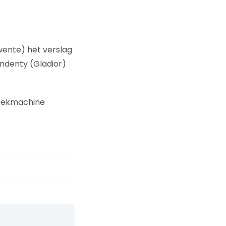
Twente) het verslag
Indenty (Gladior)
 zoekmachine