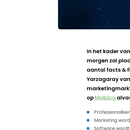
In het kader v
morgen zal plaa
aantal facts & 
Yarzagaray van 
marketingmarkt 
op
Molblog
alvas
Professionalise
Marketing wordt
Software wordt 