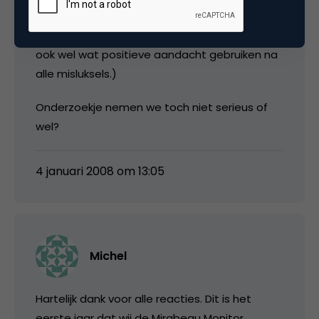
Leuke marketing van Mireabeau om zichzelf
nog eens in de picture te zetten. (Ze kunnen
ook wel wat positieve aandacht gebruiken na
alle misluksels.)
Onderzoekje nemen we toch niet serieus of
wel?
4 januari 2008 om 13:05
Michel
Hartelijk dank voor alle reacties. Dit is het
eerste jaar dat wij de Mirabeau Monitor