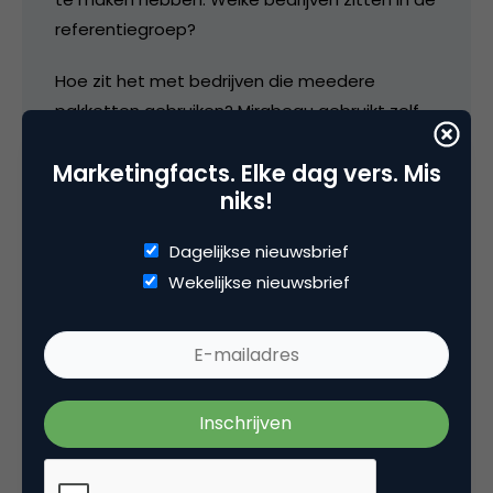
referentiegroep?
Hoe zit het met bedrijven die meedere
pakketten gebruiken? Mirabeau gebruikt zelf
ook SiteStat en Omniture.
Marketingfacts. Elke dag vers. Mis
En hoe zit het met dubbeltellingen? KPN staat
niks!
nr. 1 in de top 100 vindbaarheid en is ook een
Dagelijkse nieuwsbrief
AEX-bedrijf.
Wekelijkse nieuwsbrief
4 januari 2008 om 12:16
M.Ietje