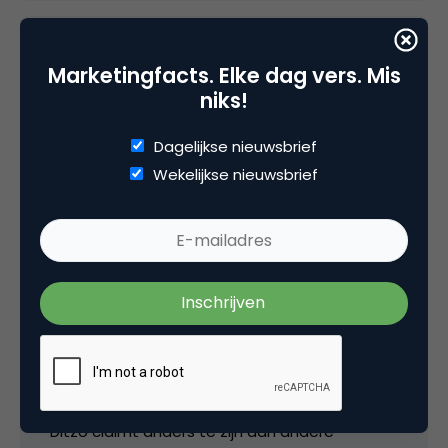
Marketingfacts. Elke dag vers. Mis
Bert
niks!
Agressieve marketing zeg! Er wordt niet meer
Dagelijkse nieuwsbrief
uitgegaan van eigen kwaliteiten, gewoon je
Wekelijkse nieuwsbrief
concurrent afschieten.
4 december 2007 om 15:47
Maurice Beerthuyzen
Ditzo claimt anders te zijn dan andere