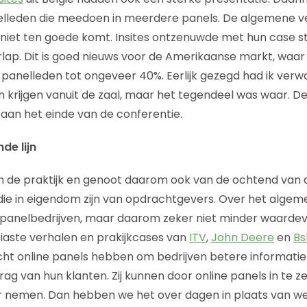
lleden die meedoen in meerdere panels. De algemene ver
it niet ten goede komt. Insites ontzenuwde met hun case 
ap. Dit is goed nieuws voor de Amerikaanse markt, waar 
in panelleden tot ongeveer 40%. Eerlijk gezegd had ik verw
n krijgen vanuit de zaal, maar het tegendeel was waar. D
aan het einde van de conferentie.
de lijn
n de praktijk en genoot daarom ook van de ochtend van 
die in eigendom zijn van opdrachtgevers. Over het algem
 panelbedrijven, maar daarom zeker niet minder waardev
iaste verhalen en prakijkcases van
ITV
,
John Deere
en
Bs
ht online panels hebben om bedrijven betere informatie
ag van hun klanten. Zij kunnen door online panels in te z
er nemen. Dan hebben we het over dagen in plaats van w