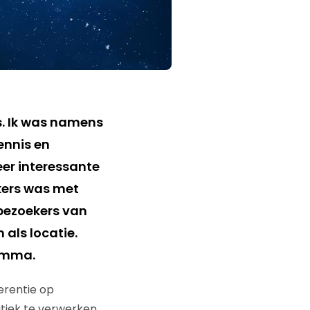
s. Ik was namens
ennis en
er interessante
kers was met
 bezoekers van
 als locatie.
ramma.
erentie op
itiek te verwerken