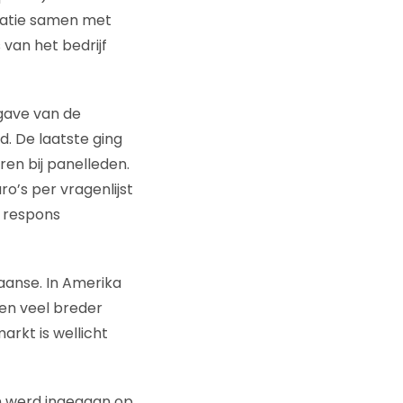
ntatie samen met
 van het bedrijf
gave van de
. De laatste ging
ren bij panelleden.
ro’s per vragenlijst
e respons
aanse. In Amerika
een veel breder
rkt is wellicht
in werd ingegaan op