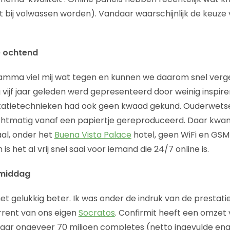
t bij volwassen worden). Vandaar waarschijnlijk de keuze 
e ochtend
mma viel mij wat tegen en kunnen we daarom snel verg
vijf jaar geleden werd gepresenteerd door weinig inspir
tatietechnieken had ook geen kwaad gekund. Ouderwetse
chtmatig vanaf een papiertje gereproduceerd. Daar kwam
aal, onder het
Buena Vista Palace
hotel, geen WiFi en GSM 
s het al vrij snel saai voor iemand die 24/7 online is.
 middag
et gelukkig beter. Ik was onder de indruk van de prestati
urrent van ons eigen
Socratos
. Confirmit heeft een omzet 
 jaar ongeveer 70 miljoen completes (netto ingevulde en