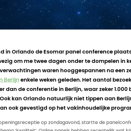
d in Orlando de Esomar panel conference plaat
zig om me twee dagen onder te dompelen in k
n verwachtingen waren hooggespannen na een ze
 Berlijn
enkele weken geleden. Het aantal bezoe
r dan de conferentie in Berlijn, waar zeker 1.000
 Ook kan Orlando natuurlijk niet tippen aan Berlijn
dan ook gevestigd op het vakinhoudelijke prog
openingsreceptie op zondagavond, startte de panelconf
ema ‘kwaliteit’. Online panels hebben recentelijk wat kr