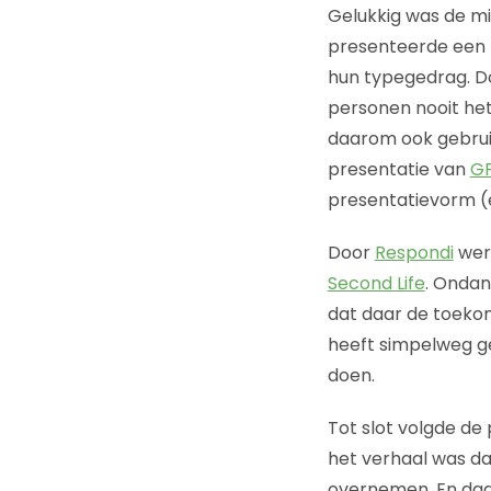
Gelukkig was de m
presenteerde een 
hun typegedrag. D
personen nooit het
daarom ook gebrui
presentatie van
G
presentatievorm (
Door
Respondi
werd
Second Life
. Ondan
dat daar de toekom
heeft simpelweg g
doen.
Tot slot volgde de
het verhaal was da
overnemen. En daar