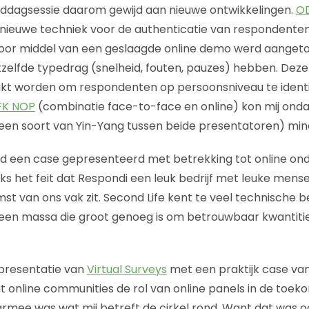
iddagsessie daarom gewijd aan nieuwe ontwikkelingen.
OD
nieuwe techniek voor de authenticatie van respondente
oor middel van een geslaagde online demo werd aanget
zelfde typedrag (snelheid, fouten, pauzes) hebben. Deze
kt worden om respondenten op persoonsniveau te identi
FK NOP
(combinatie face-to-face en online) kon mij onda
een soort van Yin-Yang tussen beide presentatoren) min
 een case gepresenteerd met betrekking tot online on
ks het feit dat Respondi een leuk bedrijf met leuke mensen 
st van ons vak zit. Second Life kent te veel technische 
een massa die groot genoeg is om betrouwbaar kwantiti
 presentatie van
Virtual Surveys
met een praktijk case va
t online communities de rol van online panels in de toe
mee was wat mij betreft de cirkel rond. Want dat was oo