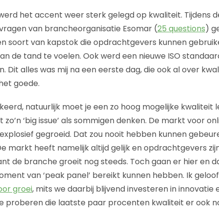
werd het accent weer sterk gelegd op kwaliteit. Tijdens d
vragen van brancheorganisatie Esomar (
25 questions
) g
een soort van kapstok die opdrachtgevers kunnen gebrui
aan de tand te voelen. Ook werd een nieuwe ISO standaa
. Dit alles was mij na een eerste dag, die ook al over kwali
 het goede.
keerd, natuurlijk moet je een zo hoog mogelijke kwaliteit 
et zo’n ‘big issue’ als sommigen denken. De markt voor onl
explosief gegroeid. Dat zou nooit hebben kunnen gebeuren
e markt heeft namelijk altijd gelijk en opdrachtgevers zijn 
want de branche groeit nog steeds. Toch gaan er hier en 
ment van ‘peak panel’ bereikt kunnen hebben. Ik geloof
oor groei
, mits we daarbij blijvend investeren in innovatie 
e proberen die laatste paar procenten kwaliteit er ook no