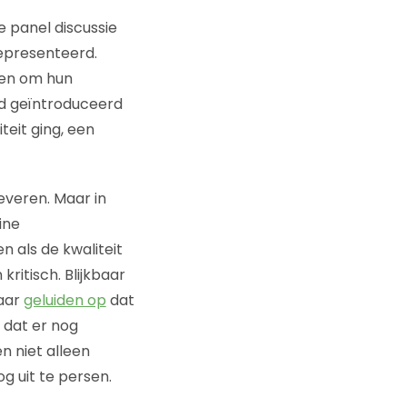
e panel discussie
epresenteerd.
ken om hun
rd geïntroduceerd
teit ging, een
leveren. Maar in
ine
 als de kwaliteit
kritisch. Blijkbaar
daar
geluiden op
dat
 dat er nog
en niet alleen
g uit te persen.