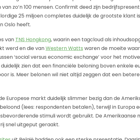
van zo’n 100 mensen. Confirmit deed zijn bedrijfsprese
lordige 25 miljoen completes duidelijk de grootste klant is
in Oslo heeft.
es van
TNS Hongkong
, waarin een tagcloud als inhoudsop
kt werd en die van
Western Watts
waren de moeite waard
 tussen ‘social versus economic exchange’ voor het motive
duidelijk zien dat een financiële beloning boven enkele eu
or is. Meer belonen wil niet altijd zeggen dat een beter
 de Europese markt duidelijk slimmer bezig dan de Amerik
g beloond (lees: respondenten betalen), terwijl in Europa 
bevorderende stimuli wordt gebruikt. De Amerikaanse ma
ij snel uitgeput geraakt.
sites
uit België hadden ook een sterke presentatie. Daar