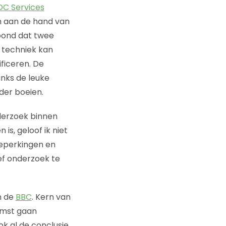
C Services
n aan de hand van
oond dat twee
 techniek kan
ficeren. De
nks de leuke
der boeien.
derzoek binnen
is, geloof ik niet
beperkingen en
ef onderzoek te
n de
BBC
. Kern van
komst gaan
k al de conclusie