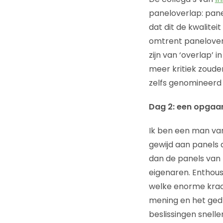
paneloverlap: pane
dat dit de kwalite
omtrent paneloverl
zijn van ‘overlap’ 
meer kritiek zoude
zelfs genomineerd 
Dag 2: een opgaan
Ik ben een man va
gewijd aan panels 
dan de panels van
eigenaren. Enthous
welke enorme krac
mening en het gedr
beslissingen snell