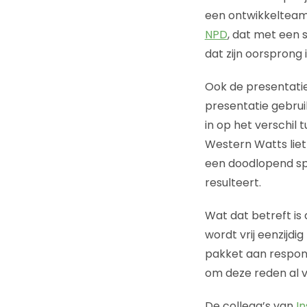
een ontwikkelteam 
NPD
, dat met een s
dat zijn oorsprong 
Ook de presentati
presentatie gebrui
in op het verschil
Western Watts liet 
een doodlopend spo
resulteert.
Wat dat betreft is
wordt vrij eenzijdi
pakket aan respons
om deze reden al vr
De collega’s van
In