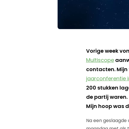
Vorige week von
Multiscope
aanwe
contacten. Mij
jaarconferentie in
200 stukken lage
de partij waren.
Mijn hoop was 
Na een geslaagde 
maandag met als th