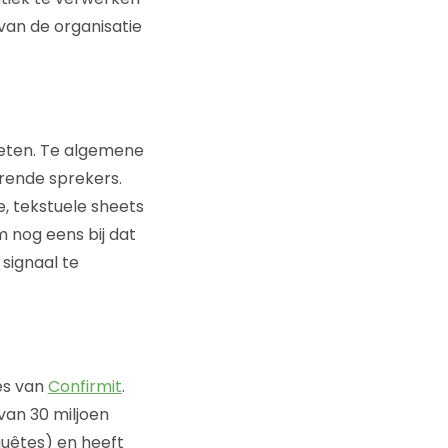
van de organisatie
eten. Te algemene
erende sprekers.
, tekstuele sheets
 nog eens bij dat
signaal te
es van
Confirmit
.
van 30 miljoen
quêtes) en heeft