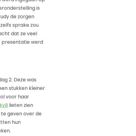
onderstelling is
study de zorgen
zelfs sprake zou
acht dat ze veel
e presentatie werd
dag 2. Deze was
een stukken kleiner
ol voor haar
kyB
lieten zien
 te geven over de
etten hun
eken.