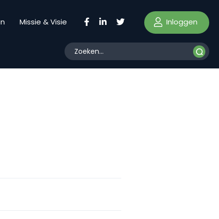
Inloggen
en
Missie & Visie