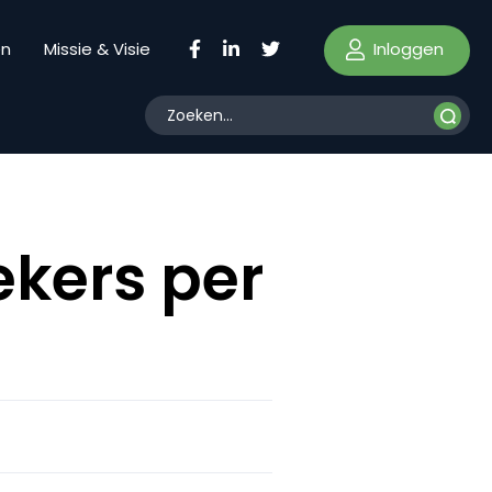
Inloggen
en
Missie & Visie
ekers per