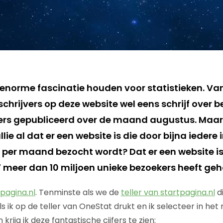
een enorme fascinatie houden voor statistieken. Va
schrijvers op deze website wel eens schrijf over be
jfers gepubliceerd over de maand augustus. Maar
lie al dat er een website is die door bijna iedere 
r per maand bezocht wordt? Dat er een website i
meer dan 10 miljoen unieke bezoekers heeft ge
pagina.nl
. Tenminste als we de
teller van startpagina.nl
d
 ik op de teller van OneStat drukt en ik selecteer in het 
rijg ik deze fantastische cijfers te zien: