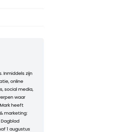
. Inmiddels zijn
tie, online
s, social media,
rwerpen waar
. Mark heeft
 & marketing:
e Dagblad
naf 1 augustus