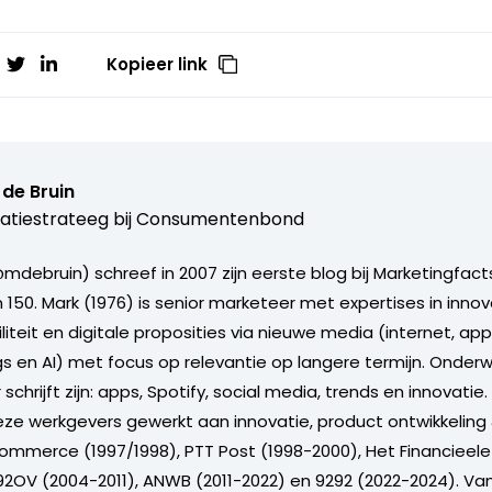
Kopieer link
de Bruin
atiestrateeg bij
Consumentenbond
mdebruin) schreef in 2007 zijn eerste blog bij Marketingfacts
150. Mark (1976) is senior marketeer met expertises in innova
iteit en digitale proposities via nieuwe media (internet, app
ngs en AI) met focus op relevantie op langere termijn. Onde
schrijft zijn: apps, Spotify, social media, trends en innovatie
deze werkgevers gewerkt aan innovatie, product ontwikkeling
eCommerce (1997/1998), PTT Post (1998-2000), Het Financieel
2OV (2004-2011), ANWB (2011-2022) en 9292 (2022-2024). Va