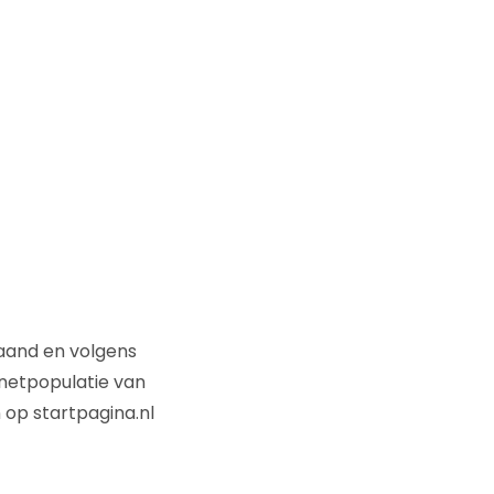
aand en volgens
netpopulatie van
 op startpagina.nl