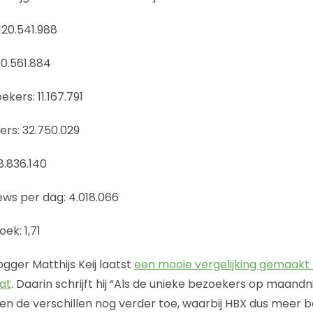
120.541.988
0.561.884
kers: 11.167.791
rs: 32.750.029
8.836.140
ws per dag: 4.018.066
ek: 1,71
gger Matthijs Keij laatst
een mooie vergelijking gemaakt
at
. Daarin schrijft hij “Als de unieke bezoekers op maan
n de verschillen nog verder toe, waarbij HBX dus meer 