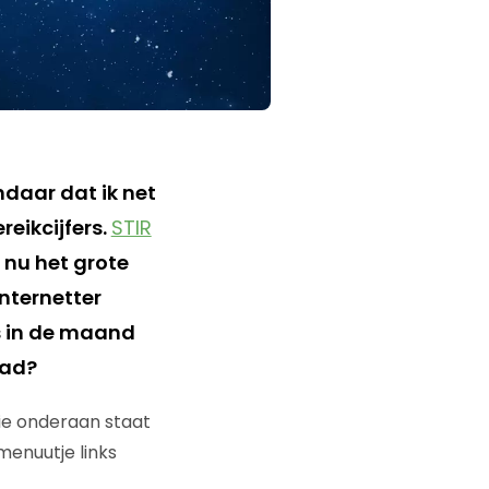
ndaar dat ik net
reikcijfers.
STIR
 nu het grote
internetter
s in de maand
had?
ie onderaan staat
menuutje links