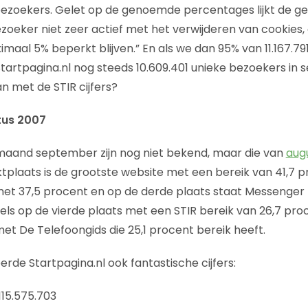
bezoekers. Gelet op de genoemde percentages lijkt de g
oeker niet zeer actief met het verwijderen van cookies,
imaal 5% beperkt blijven.” En als we dan 95% van 11.167.7
artpagina.nl nog steeds 10.609.401 unieke bezoekers in
n met de STIR cijfers?
stus 2007
 maand september zijn nog niet bekend, maar die van
aug
tplaats is de grootste website met een bereik van 41,7 p
et 37,5 procent en op de derde plaats staat Messenger 
els op de vierde plaats met een STIR bereik van 26,7 pro
et De Telefoongids die 25,1 procent bereik heeft.
erde Startpagina.nl ook fantastische cijfers:
115.575.703