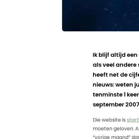
Ik blijf altijd 
als veel andere 
heeft net de ci
nieuws: weten jul
tenminste 1 kee
september 2007 
Die website is
start
moeten geloven. Als
“vorige maand” dan k