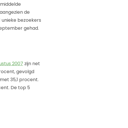
emiddelde
 aangezien de
91 unieke bezoekers
 september gehad.
ustus 2007
zijn net
rocent, gevolgd
met 35,1 procent.
cent. De top 5