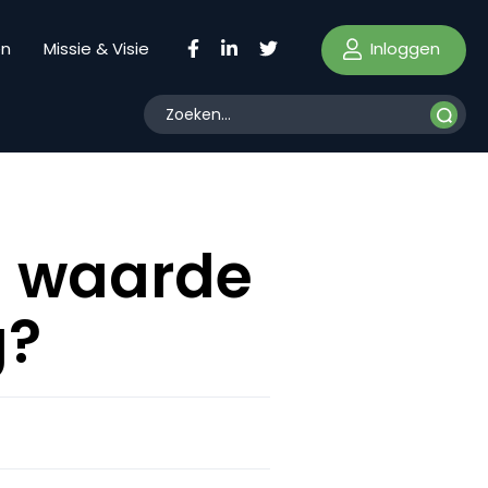
Inloggen
en
Missie & Visie
) waarde
g?