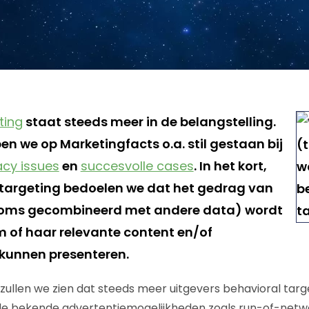
ting
staat steeds meer in de belangstelling.
en we op Marketingfacts o.a. stil gestaan bij
acy issues
en
succesvolle cases
. In het kort,
targeting bedoelen we dat het gedrag van
soms gecombineerd met andere data) wordt
 of haar relevante content en/of
 kunnen presenteren.
ullen we zien dat steeds meer uitgevers behavioral targe
de bekende advertentiemogelijkheden zoals run-of-netw