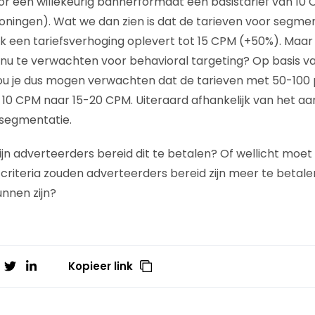
r een willekeurig bannerformaat een basistarief van 10 
toningen). Wat we dan zien is dat de tarieven voor segme
ak een tariefsverhoging oplevert tot 15 CPM (+50%). Maar
s nu te verwachten voor behavioral targeting? Op basis va
ou je dus mogen verwachten dat de tarieven met 50-100 
 10 CPM naar 15-20 CPM. Uiteraard afhankelijk van het aant
segmentatie.
zijn adverteerders bereid dit te betalen? Of wellicht moet
e criteria zouden adverteerders bereid zijn meer te betal
nnen zijn?
Kopieer link