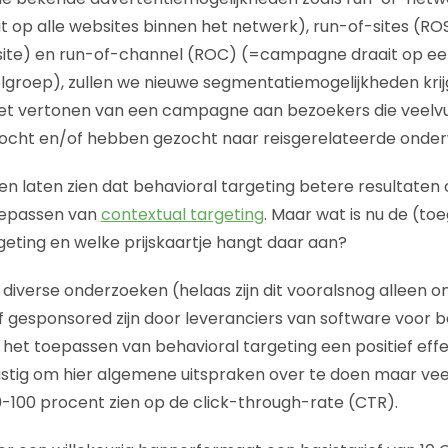
 op alle websites binnen het netwerk), run-of-sites (
site) en run-of-channel (ROC) (=campagne draait op een
lgroep), zullen we nieuwe segmentatiemogelijkheden kri
et vertonen van een campagne aan bezoekers die veelvul
ocht en/of hebben gezocht naar reisgerelateerde onde
n laten zien dat behavioral targeting betere resultaten
toepassen van
contextual targeting
. Maar wat is nu de (t
geting en welke prijskaartje hangt daar aan?
 diverse onderzoeken (helaas zijn dit vooralsnog alleen o
 gesponsored zijn door leveranciers van software voor b
 het toepassen van behavioral targeting een positief effe
 lastig om hier algemene uitspraken over te doen maar vee
-100 procent zien op de click-through-rate (CTR).