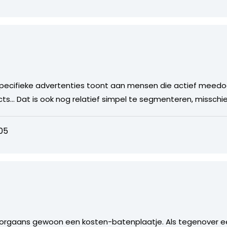
 specifieke advertenties toont aan mensen die actief meedoe
… Dat is ook nog relatief simpel te segmenteren, misschi
05
oorgaans gewoon een kosten-batenplaatje. Als tegenover e