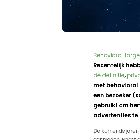
Behavioral targe
Recentelijk hebb
de definitie
,
priv
met behavioral 
een bezoeker (
gebruikt om hem
advertenties te
De komende jaren z
aanbieden. Naast 