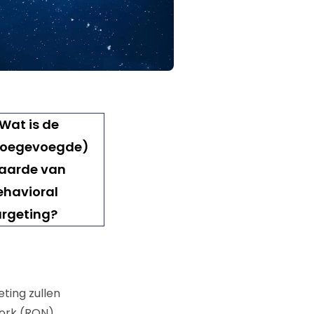
ting zullen
ork (RON)