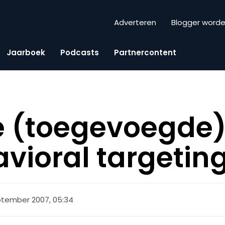
Adverteren
Blogger word
Jaarboek
Podcasts
Partnercontent
e (toegevoegde
vioral targetin
ptember 2007, 05:34