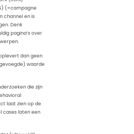
ROS) (=campagne
 channel en is
jgen. Denk
dig pagina’s over
rwerpen.
 oplevert dan geen
oegevoegde) waarde
nderzoeken die zijn
ehavioral
ct laat zien op de
l cases laten een