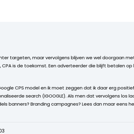
hter targeten, maar vervolgens blijven we wel doorgaan m
 CPA is de toekomst. Een adverteerder die blijft betalen o
oogle CPS model en ik moet zeggen dat ik daar erg positief
aliseerde search (IGOOGLE). Als men dat vervolgens los laa
dels banners? Branding campagnes? Lees dan maar eens he
03