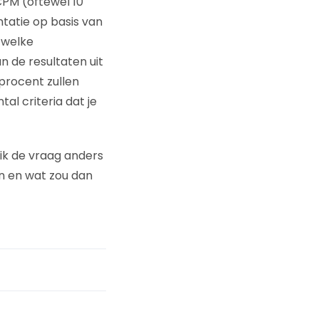
CPM (oftewel 10
ntatie op basis van
 welke
n de resultaten uit
procent zullen
al criteria dat je
 ik de vraag anders
en en wat zou dan