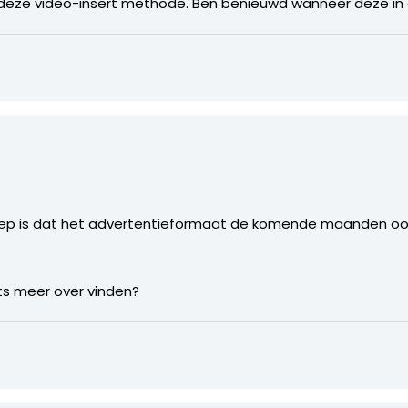
deze video-insert methode. Ben benieuwd wanneer deze in de
eep is dat het advertentieformaat de komende maanden oo
ets meer over vinden?