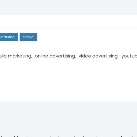
vertising
Media
ile marketing
,
online advertising
,
video advertising
,
youtu