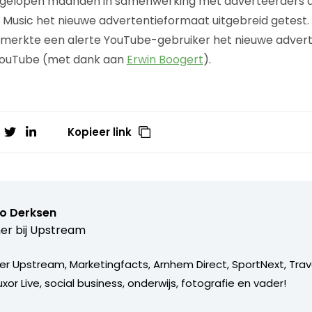
fgelopen maanden in samenwerking met adverteerders a
Music het nieuwe advertentieformaat uitgebreid getest.
erkte een alerte YouTube-gebruiker het nieuwe adver
YouTube (met dank aan
Erwin Boogert
).
Kopieer link
o Derksen
er bij
Upstream
er Upstream, Marketingfacts, Arnhem Direct, SportNext, Trav
xor Live, social business, onderwijs, fotografie en vader!