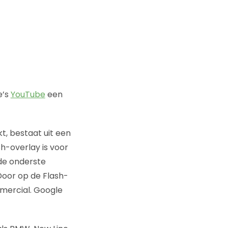
e’s
YouTube
een
t, bestaat uit een
sh-overlay is voor
de onderste
Door op de Flash-
mercial. Google