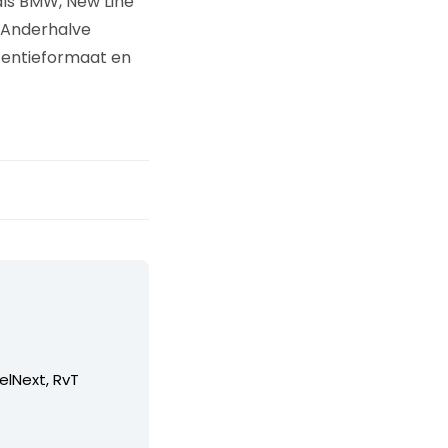
ls BMW, New Line
 Anderhalve
tentieformaat en
elNext, RvT