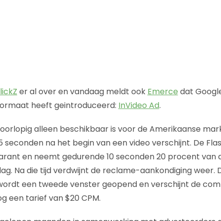
lickZ
er al over en vandaag meldt ook
Emerce
dat Googl
formaat heeft geintroduceerd:
InVideo Ad
.
voorlopig alleen beschikbaar is voor de Amerikaanse mark
15 seconden na het begin van een video verschijnt. De Fla
arant en neemt gedurende 10 seconden 20 procent van 
lag. Na die tijd verdwijnt de reclame-aankondiging weer. 
 wordt een tweede venster geopend en verschijnt de com
g een tarief van $20 CPM.