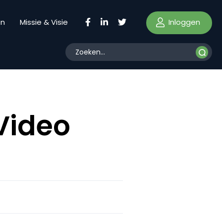
Inloggen
en
Missie & Visie
Video