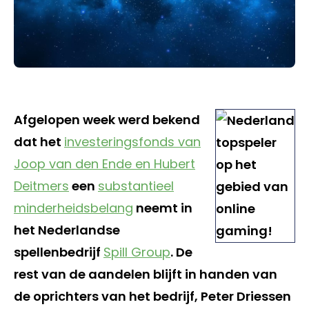
Afgelopen week werd bekend
dat het
investeringsfonds van
Joop van den Ende en Hubert
Deitmers
een
substantieel
minderheidsbelang
neemt in
het Nederlandse
spellenbedrijf
Spill Group
. De
rest van de aandelen blijft in handen van
de oprichters van het bedrijf, Peter Driessen