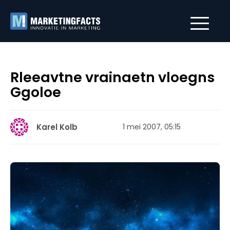
Rleeavtne vrainaetn vloegns
Ggoloe
Karel Kolb
1 mei 2007, 05:15