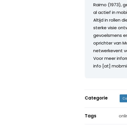
Raimo (1973), g
al actief in mo
Altijd in rollen
sterke visie ont
gevoelsmens en w
oprichter van 
netwerkevent voo
Voor meer inform
info [at] mobmi
Categorie
Co
Tags
onl