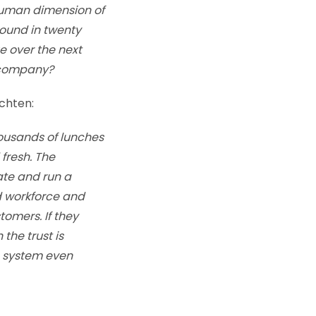
human dimension of
round in twenty
ue over the next
n company?
chten:
ousands of lunches
fresh. The
eate and run a
d workforce and
omers. If they
the trust is
he system even