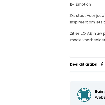
E
= Emotion
Dit staat voor jou
inspireert om iets
Zit er L.O.V.E in uw
mooie voorbeelden?
Deel dit artikel
Raimo
Webs