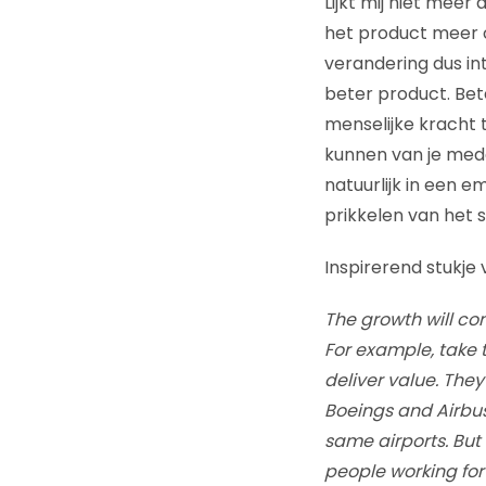
Lijkt mij niet mee
het product meer c
verandering dus in
beter product. Bet
menselijke kracht 
kunnen van je mede
natuurlijk in een 
prikkelen van het 
Inspirerend stukj
The growth will com
For example, take 
deliver value. The
Boeings and Airbuse
same airports. But 
people working for