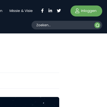
Inloggen
en
Missie & Visie