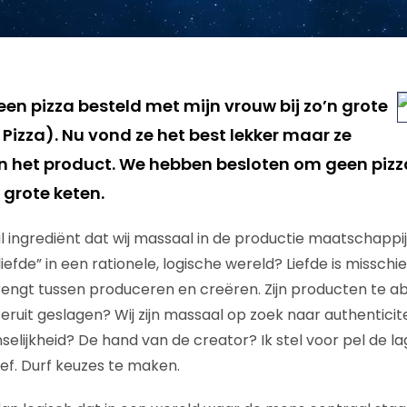
een pizza besteld met mijn vrouw bij zo’n grote
Pizza). Nu vond ze het best lekker maar ze
n het product. We hebben besloten om geen pizz
n grote keten.
l ingrediënt dat wij massaal in de productie maatschappij z
iefde” in een rationele, logische wereld? Liefde is misschi
engt tussen produceren en creëren. Zijn producten te 
eruit geslagen? Wij zijn massaal op zoek naar authenticiteit
lijkheid? De hand van de creator? Ik stel voor pel de l
ief. Durf keuzes te maken.