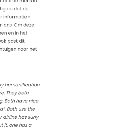
at ook de mens in
ige is dat de
er informatie=
in ons. Om deze
nen en in het
ok past dit
intuigen naar het
 by humanification.
ce. They both
g. Both have nice
d”. Both use the
 airline has surly
 it, one has a