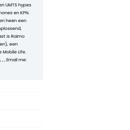
 en UMTS hypes
Phones en KPN.
aren heen een
oplossend,
ast is Raimo
en), een
 Mobile Life.
r
,
,
, Email me: