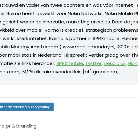
etrouwd en vader van twee dochters en was vóor internet-
biel. Raimo heeft gewerkt voor Nokia Networks, Nokia Mobile 
 die gericht waren op innovatie, marketing en sales. Door de j
wikkeld over mobiel. Raimo is creatief, strategisch probleem
erkt sterk intuitief. Raimo is partner in SPRXmobile. Hierna
Mobile Monday Amsterdam ( www.mobilemonday.nl, 1300+ led
r mobilistas in Nederland. Hij spreekt verder graag over The
atie zie links hieronder:
SPRXmobile
,
Twitter
,
Del.icio.us
,
Flick
nds.com, IM/Gtalk: raimovanderklein [at] gmail.com,
ntentmarketing & Storytelling
ine pr & branding