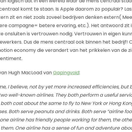
r dan logisch dat in een wereld waar de mens centraal sta
entraal komt te staan. Is Apple daarom zo populair? Last
tern zit en niet zoals zoveel bedrijven denken extern( Me
ere campagne= betere ervaring, etc.). Het antwoord zit 
te onsluiten is vertrouwen nodig. Vertrouwen in eigen kun
werkers. Dus de mens centraal ook binnen het bedrijf! O
emotion economy die verandert van het prikkelen van de z
sentiment.
e van Hugh MacLoad van
Gapingvoid
:
e, I believe, not by yet more increased efficiencies, but
two well-known airlines. They both perform a useful servi
y both cost about the same to fly to New York or Hong Kon
s. Both serve peanuts and drinks. Both serve “airline foo
one airline has friendly people working for them, the other
 them. One airline has a sense of fun and adventure about