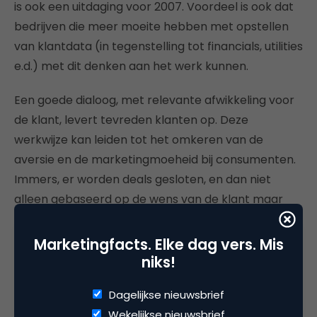
is ook een uitdaging voor 2007. Voordeel is ook dat
bedrijven die meer moeite hebben met opstellen
van klantdata (in tegenstelling tot financials, utilities
e.d.) met dit denken aan het werk kunnen.
Een goede dialoog, met relevante afwikkeling voor
de klant, levert tevreden klanten op. Deze
werkwijze kan leiden tot het omkeren van de
aversie en de marketingmoeheid bij consumenten.
Immers, er worden deals gesloten, en dan niet
alleen gebaseerd op de wens van de klant maar
ook nog eens op het juiste moment. En daarmee
pakken we gelijk wat problemen aan waarover Van
Marketingfacts. Elke dag vers. Mis
Bel schrijft.
niks!
Een interessant rapport en ik ben blij dat Van Bel in
Dagelijkse nieuwsbrief
de loop der jaren in het rapport wat meer
Wekelijkse nieuwsbrief