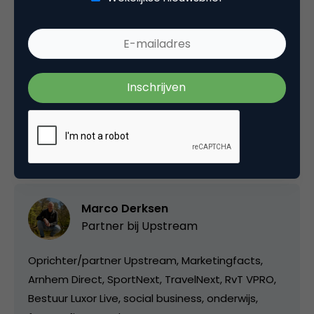
aandacht heeft voor nieuwe media. Dat
kopje koffie
heeft blijkbaar toch goed gedaan 😉
Deel dit artikel
Kopieer link
Marco Derksen
Partner bij
Upstream
Oprichter/partner Upstream, Marketingfacts,
Arnhem Direct, SportNext, TravelNext, RvT VPRO,
Bestuur Luxor Live, social business, onderwijs,