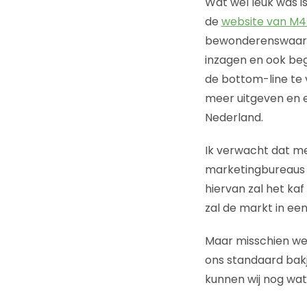
Wat wel leuk was i
de
website van M
bewonderenswaardi
inzagen en ook beg
de bottom-line te
meer uitgeven en e
Nederland.
Ik verwacht dat me
marketingbureaus 
hiervan zal het ka
zal de markt in ee
Maar misschien wel 
ons standaard bakj
kunnen wij nog wat 