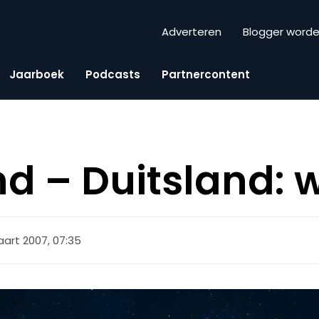
Adverteren
Blogger word
Jaarboek
Podcasts
Partnercontent
d – Duitsland: w
art 2007, 07:35