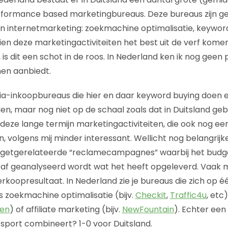
ormance based marketingbureaus. Deze bureaus zijn ges
n internetmarketing: zoekmachine optimalisatie, keyword 
n deze marketingactiviteiten het best uit de verf komen al
s dit een schot in de roos. In Nederland ken ik nog geen par
men aanbiedt.
dia-inkoopbureaus die hier en daar keyword buying doen en
n, maar nog niet op de schaal zoals dat in Duitsland ge
 deze lange termijn marketingactiviteiten, die ook nog ee
jn, volgens mij minder interessant. Wellicht nog belangrijk
udgetgerelateerde “reclamecampagnes” waarbij het bud
raf geanalyseerd wordt wat het heeft opgeleverd. Vaak 
rkoopresultaat. In Nederland zie je bureaus die zich op é
 zoekmachine optimalisatie (bijv.
Checkit
,
Traffic4u
, etc
en
) of affiliate marketing (bijv.
NewFountain
). Echter een
 sport combineert? 1-0 voor Duitsland.