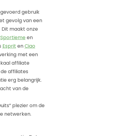
ingevoerd gebruik
het gevolg van een
. Dit maakt onze
,
Sportieme
en
s
Esprit
en
Ciao
werking met een
aal affiliate
de affiliates
ie erg belangrijk.
dacht van de
uits” plezier om de
 de netwerken.