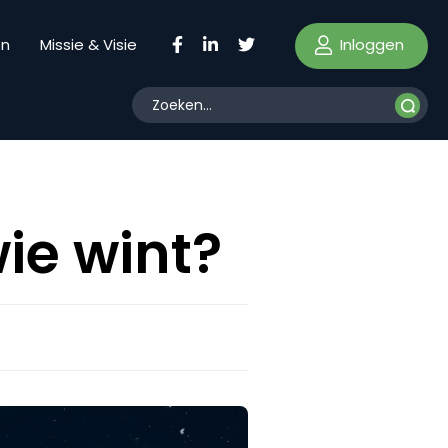
Inloggen
en
Missie & Visie
ie wint?