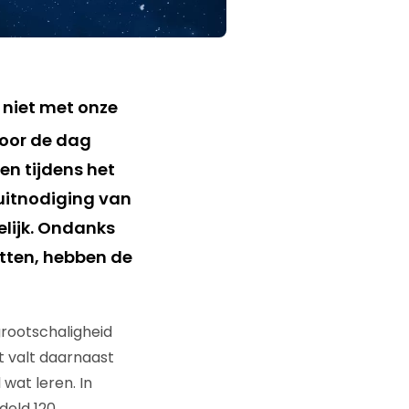
r niet met onze
voor de dag
een tijdens het
uitnodiging van
elijk. Ondanks
itten, hebben de
grootschaligheid
it valt daarnaast
wat leren. In
deld 120