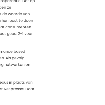
ansparantie. Dat op
den ze
ht de waarde van
 hun best te doen
odat consumenten
aat goed: 2-1 voor
ormance based
n. Als gevolg
ting netwerken en
eaus in plaats van
et Nespresso! Daar