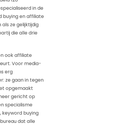
pecialiseerd in de
buying en affiliate
s ze gelijktijdig
tij die alle drie
 ook affiliate
beurt. Voor media-
ns erg
er: ze gaan in tegen
get opgemaakt
meer gericht op
én specialisme
), keyword buying
 bureau dat alle