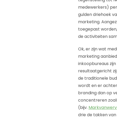
medewerkers) perf
gulden driehoek va
marketing. Aangezie
toegepast worden, i
de activiteiten sa
Ok, er zijn wat me
marketing aanbiede
inkoopbureaus zijn
resultaatgericht zi
de traditionele b
wordt en er achte
branding dan op ve
concentreren zoals
(bijv.
Markvanwerv
drie de takken van