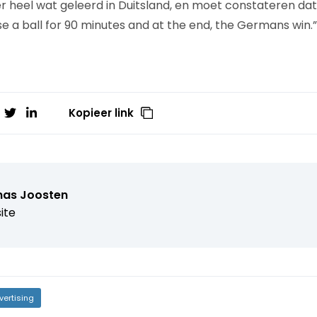
r heel wat geleerd in Duitsland, en moet constateren da
se a ball for 90 minutes and at the end, the Germans win.”
Kopieer link
as Joosten
ite
vertising