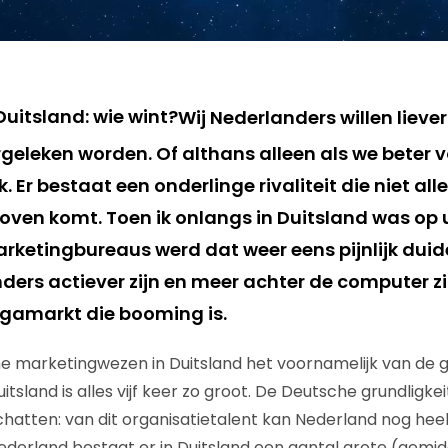
Wij Nederlanders willen lieve
geleken worden. Of althans alleen als we beter 
. Er bestaat een onderlinge rivaliteit die niet all
oven komt. Toen ik onlangs in Duitsland was op 
arketingbureaus werd dat weer eens pijnlijk duid
nders actiever zijn en meer achter de computer z
gamarkt die booming is.
line marketingwezen in Duitsland het voornamelijk van de 
tsland is alles vijf keer zo groot. De Deutsche grundligke
hatten: van dit organisatietalent kan Nederland nog heel 
Nederland bestaat er in Duitsland een aantal grote (gemid