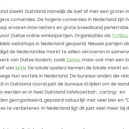
land steekt Duitsland namelijk de loef af met een groter 
gere conversies. De hogere conversies in Nederland zijn 
roep ervaren internetters en grote breedband penetratie
oor Duitse online winkelpartijen. Organisaties als
Tchibo
dels webshops in Nederland geopend. Nieuwe partijen al
gd de Nederlandse markt te willen veroveren in samen
werk van Duitse bodem, zoals
Zanox
, maar ook met een lok
elf van
M4N
. De lokale spelers kennen de lokale markt en 
ge hun wortels in Nederland. De bureaus vinden die relat
t in Duitsland vooral juist de bureaus strijden om de aan
 Zo werden er in heel Duitsland tafelvoetbal-, carting- en
den georganiseerd, gepaard natuurlijk met veel bier en “D
es te verbeteren. In Nederland ligt dit juist veel meer bij