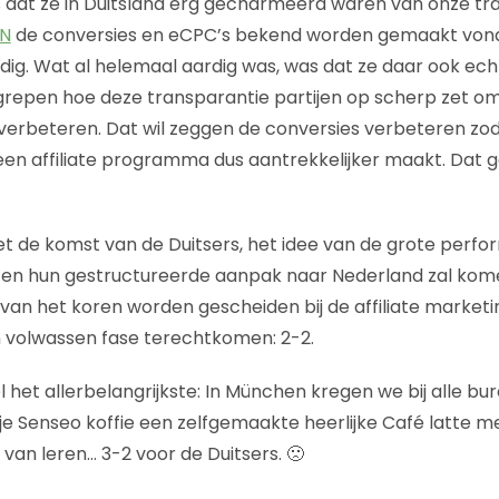
s dat ze in Duitsland erg gecharmeerd waren van onze tr
4N
de conversies en eCPC’s bekend worden gemaakt von
g. Wat al helemaal aardig was, was dat ze daar ook ec
repen hoe deze transparantie partijen op scherp zet om
 verbeteren. Dat wil zeggen de conversies verbeteren z
en affiliate programma dus aantrekkelijker maakt. Dat g
t de komst van de Duitsers, het idee van de grote perf
en hun gestructureerde aanpak naar Nederland zal kome
f van het koren worden gescheiden bij de affiliate marke
n volwassen fase terechtkomen: 2-2.
het allerbelangrijkste: In München kregen we bij alle bur
e Senseo koffie een zelfgemaakte heerlijke Café latte m
van leren… 3-2 voor de Duitsers. 🙁