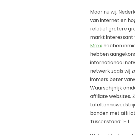
Maar nu wij. Neder
van internet en ho
relatief grotere g
markt interessant v
Mexx
hebben inmid
hebben aangekondi
internationaal net
netwerk zoals wij z
immers beter vanwe
Waarschijnlijk omda
affiliate websites.
tafeltenniswedstrij
banden met affiliat
Tussenstand: 1- 1.