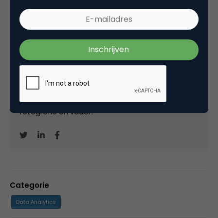
Marco Derksen
Partner bij
Upstream
Oprichter/partner Upstream, Marketingfacts,
Arnhem Direct, SportNext, TravelNext, RvT VPRO,
Bestuur Luxor Live, social business, onderwijs,
fotografie en vader!
Categorie
Data Analytics