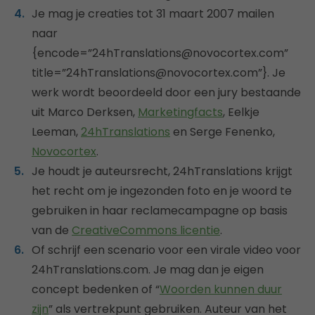
Je mag je creaties tot 31 maart 2007 mailen
naar
{encode=”24hTranslations@novocortex.com”
title=”24hTranslations@novocortex.com”}. Je
werk wordt beoordeeld door een jury bestaande
uit Marco Derksen,
Marketingfacts
, Eelkje
Leeman,
24hTranslations
en Serge Fenenko,
Novocortex
.
Je houdt je auteursrecht, 24hTranslations krijgt
het recht om je ingezonden foto en je woord te
gebruiken in haar reclamecampagne op basis
van de
CreativeCommons licentie
.
Of schrijf een scenario voor een virale video voor
24hTranslations.com. Je mag dan je eigen
concept bedenken of “
Woorden kunnen duur
zijn
” als vertrekpunt gebruiken. Auteur van het