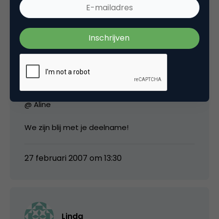
@ Jelmer
Als je veel schrijft over co-creation acties van
anderen, dan mag je ook een eigen actie
doen, vind ik. En MF bloggers mogen over hun
eigen praktijk-cases schrijven. Welke
bezwaren heb je?
@ Aline
We zijn blij met je deelname!
27 februari 2007 om 13:30
Linda