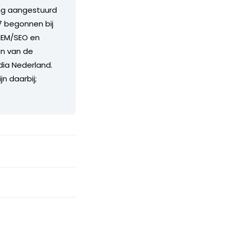
ang aangestuurd
 begonnen bij
SEM/SEO en
én van de
dia Nederland.
n daarbij;