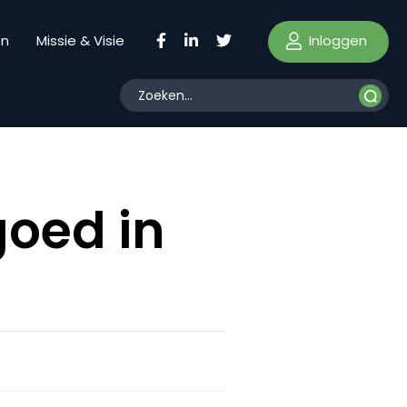
Inloggen
en
Missie & Visie
goed in