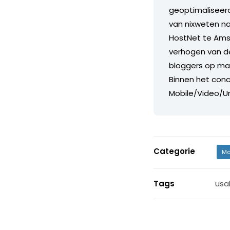
geoptimaliseerd
van nixweten n
HostNet te Ams
verhogen van de
bloggers op mar
Binnen het conc
Mobile/Video/Un
Categorie
Ma
Tags
usab