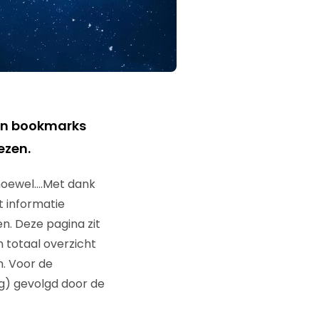
ijn bookmarks
ezen.
lhoewel….Met dank
t informatie
en. Deze pagina zit
 totaal overzicht
n. Voor de
ng) gevolgd door de