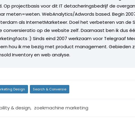
. Op projectbasis voor dit IT detacheringsbedrijf de overg
aar meten=weten. WebAnalytics/Adwords based. Begin 2007
terdam als InternetMarketeer. Doel het verbeteren van de 
 conversieratio op de website zelf. Daarnaast ben ik dus é
ketingfacts :) Sinds eind 2007 werkzaam voor Telegraaf Me
ern hou ik me bezig met product management. Gebieden zij
sold Inventory en web analyse.
rketing Design
Search & Conversie
ility & design
,
zoekmachine marketing