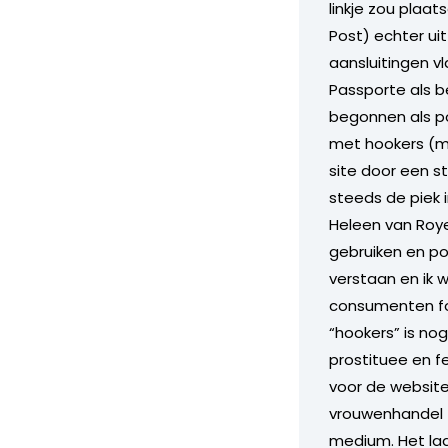
linkje zou plaat
Post) echter uit
aansluitingen v
Passporte als b
begonnen als po
met hookers (ma
site door een st
steeds de piek 
Heleen van Roye
gebruiken en po
verstaan en ik 
consumenten fo
“hookers” is no
prostituee en f
voor de websit
vrouwenhandel z
medium. Het laa