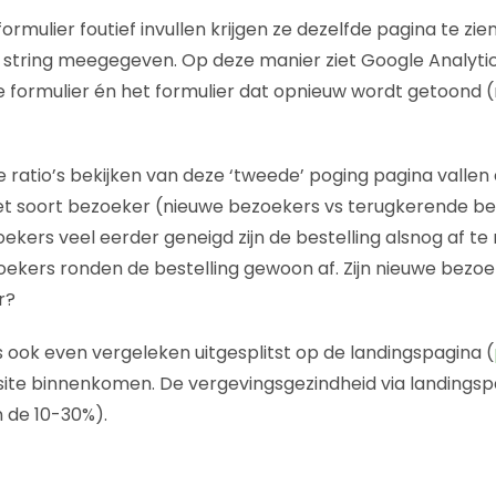
ormulier foutief invullen krijgen ze dezelfde pagina te zie
 string meegegeven. Op deze manier ziet Google Analytic
le formulier én het formulier dat opnieuw wordt getoond 
e ratio’s bekijken van deze ‘tweede’ poging pagina vallen
het soort bezoeker (nieuwe bezoekers vs terugkerende b
kers veel eerder geneigd zijn de bestelling alsnog af te 
ekers ronden de bestelling gewoon af. Zijn nieuwe bezoe
r?
s ook even vergeleken uitgesplitst op de landingspagina (
te binnenkomen. De vergevingsgezindheid via landingspag
n de 10-30%).