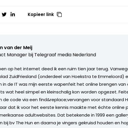
Kopieer link
n van der Meij
ct Manager bij
Telegraaf media Nederland
en op het internet deed ik een ruim tien jaar terug. Vanwe
lad ZuidFriesland (onderdeel van Hoekstra te Emmeloord) e
n de IT was mijn eerste wapenfeit het online brengen van d
ts wat heel simpel en kleinschalig kon worden opgezet. Feit
n de code via een find&replace;vervangen voor standaard H
jaar dat ik voor het eerste kennis maakte met échte online 
erikaanse adultwebsites. Dat betekende in 1999 een galle
bij bv The Hun en daarna je vingers gekruisd houden en ho