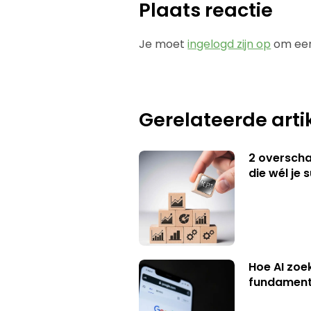
Plaats reactie
Je moet
ingelogd zijn op
om een
Gerelateerde arti
2 overschat
die wél je 
Hoe AI zoe
fundament