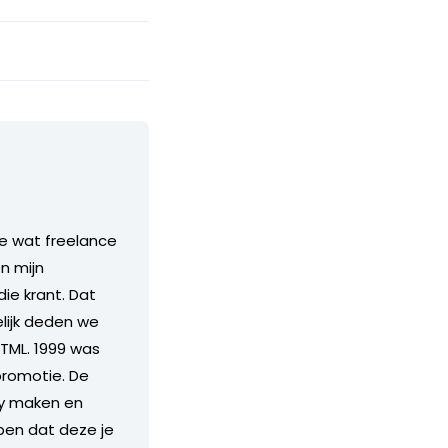
ge wat freelance
n mijn
ie krant. Dat
elijk deden we
TML. 1999 was
promotie. De
ry maken en
pen dat deze je