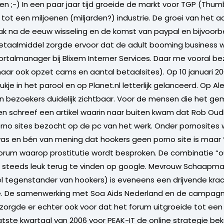
sen ;-) In een paar jaar tijd groeide de markt voor TGP (Thumb
 tot een miljoenen (miljarden?) industrie. De groei van het a
lak na de eeuw wisseling en de komst van paypal en bijvoorb
etaalmiddel zorgde ervoor dat de adult booming business wa
rtalmanager bij Blixem Interner Services. Daar me vooral b
ar ook opzet cams en aantal betaalsites). Op 10 januari 2
ukje in het parool en op Planet.nl letterlijk gelanceerd. Op A
in bezoekers duidelijk zichtbaar. Voor de mensen die het ge
n schreef een artikel waarin naar buiten kwam dat Rob Oud
rno sites bezocht op de pc van het werk. Onder pornosites
was en bén van mening dat hookers geen porno site is maar 
rum waarop prostitutie wordt besproken. De combinatie “o
g steeds leuk terug te vinden op google. Mevrouw Schaapma
el tegenstander van hookers) is eveneens een drijvende kr
e. De samenwerking met Soa Aids Nederland en de campag
orgde er echter ook voor dat het forum uitgroeide tot een 
tste kwartaal van 2006 voor PEAK-IT de online strategie be