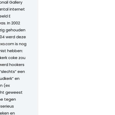
nail Gallery
antal internet
eeld E
s. In 2002
ezig gehouden
004 werd deze
lexa.com is nog
mist hebben:
kerk coke zou
 werd hookers
“slechts” een
udkerk” en
n (ex
acht geweest
ne tegen
serieus
keken en