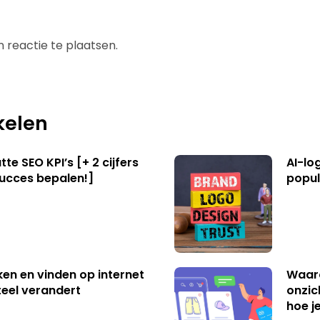
 reactie te plaatsen.
kelen
te SEO KPI’s [+ 2 cijfers
AI-lo
succes bepalen!]
popul
ken en vinden op internet
Waar
eel verandert
onzic
hoe j