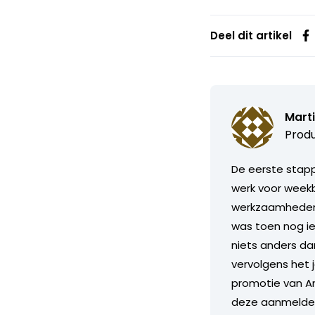
Deel dit artikel
Marti
Produ
De eerste stapp
werk voor weekb
werkzaamheden i
was toen nog ie
niets anders da
vervolgens het 
promotie van Am
deze aanmelden 