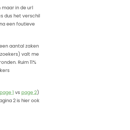
n maar in de url
s dus het verschil
(na een foutieve
 een aantal zaken
ezoekers) valt me
ronden. Ruim 11%
kers
page 1
vs
page 2
)
ina 2 is hier ook