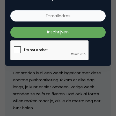
vacature-advertenties? Zou er zelf niet aan
moeten denken!
6 februari 2007 om 08:53
Marijn P
Het station is al een week ingericht met deze
enorme pushmarketing. Ik kom er elke dag
langs, je kunt er niet omheen. Vorige week
stonden ze zelfs te flyeren. Had ook al foto’s
willen maken maar ja, als je de metro nog net
kunt halen…