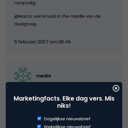
rampzalig.
@Marco: wel smack in the middle van de
doelgroep.
6 februari 2007 om 08:49
media
@Antoinette: inderdaad wel midden in de
Marketingfacts. Elke dag vers. Mis
doelgroep maar wat zou je er van vinden als ik
niks!
Marketingfacts helemaal volplak – dus naast
de bestaande advertentieplekken ook tussen
Dagelijkse nieuwsbrief
en onder de postings en reacties – met
Wekelijkse nieuwsbrief