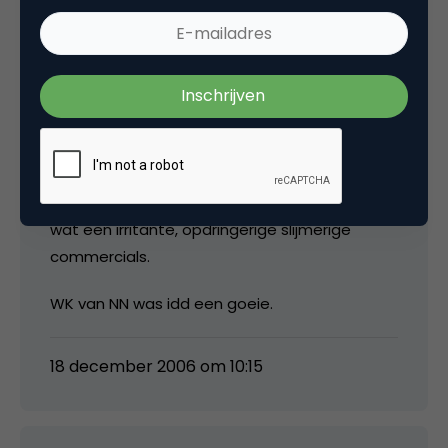
thomas klok
Wie het niet wordt, zijn die irritantie postbank
commercials (als die genomineerd zijn) met
die kwal.
wat een irritante, opdringerige slijmerige
commercials.
WK van NN was idd een goeie.
18 december 2006 om 10:15