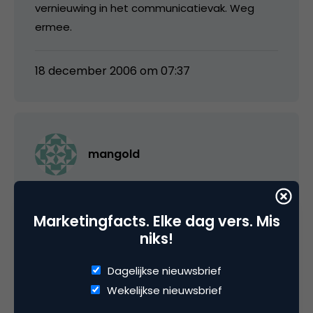
vernieuwing in het communicatievak. Weg
ermee.
18 december 2006 om 07:37
mangold
Jeetje, van al die commercials op de Gouden
Loeki site heb ik er meer dan de helft nooit
Marketingfacts. Elke dag vers. Mis
gezien…
niks!
Dagelijkse nieuwsbrief
18 december 2006 om 09:07
Wekelijkse nieuwsbrief