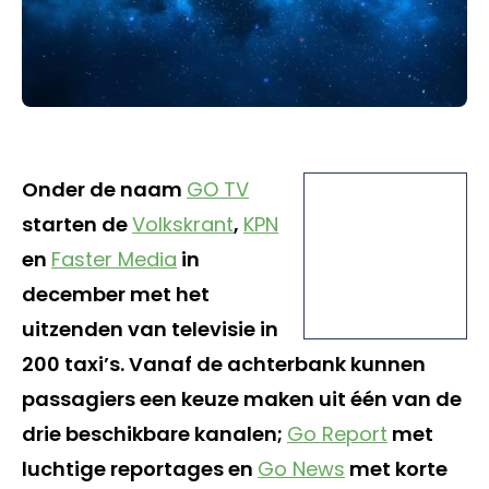
Onder de naam
GO TV
starten de
Volkskrant
,
KPN
en
Faster Media
in
december met het
uitzenden van televisie in
200 taxi’s. Vanaf de achterbank kunnen
passagiers een keuze maken uit één van de
drie beschikbare kanalen;
Go Report
met
luchtige reportages en
Go News
met korte