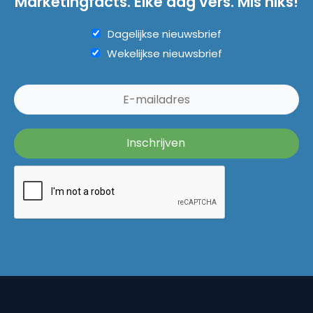
Marketingfacts. Elke dag vers. Mis niks!
Dagelijkse nieuwsbrief
Wekelijkse nieuwsbrief