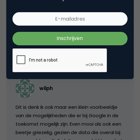
mooi gemaakt en nu het nog nieuw is krijgt
dat ook aandacht. Denk niet dat je dit volgend
jaar als zoveelste partij dit moet gaan doen.
Mee eens!
26 september 2006 om 05:54
wilph
Dit is denk ik ook maar een klein voorbeeldje
van de mogelijkheden die er bij Google in de
toekomst mogelijk zijn. Even mooi als ook een
beetje griezelig, gezien de data die overal bij