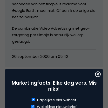
seconden van het filmpje is reclame voor
Google Earth, meer niet. Of ben ik de enige die
het zo bekijkt?
De combinatie Video Advertising met geo-
targeting per filmpje is natuurlijk wel erg
geslaagd.
26 september 2006 om 05:42
Marketingfacts. Elke dag vers. Mis
media
niks!
Praktisch is het inderdaad niet en na 2 filmpjes
Dagelijkse nieuwsbrief
heb je het ook wel gehad; maar het is wel erg
Wekelijkse nieuwsbrief