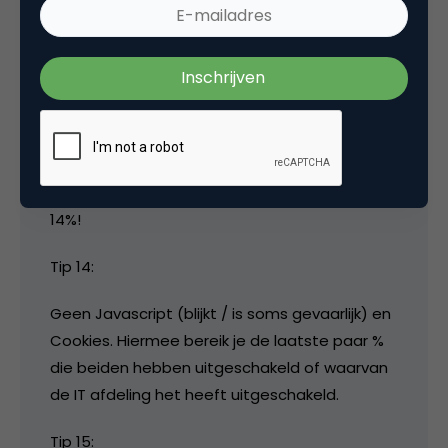
Gosse AdB
Tip 13:
Maak je website ook geschikt voor ‘andere’
browsers, zoals Firefox en Opera. Inmiddels is
het aandeel van ‘niet-IE’ browsers minstens
14%!
Tip 14:
Geen Javascript (blijkt / is soms gevaarlijk) en
Cookies. Hiermee bereik je de laatste paar %
die beiden hebben uitgeschakeld of waarvan
de IT afdeling het heeft uitgeschakeld.
Tip 15: