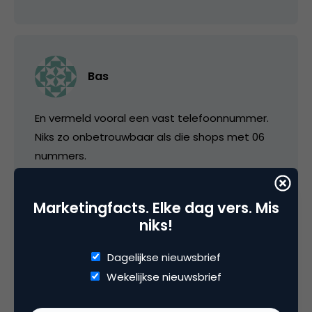
Bas
En vermeld vooral een vast telefoonnummer.
Niks zo onbetrouwbaar als die shops met 06
nummers.
Zorg daarnaast ook eens voor
Marketingfacts. Elke dag vers. Mis
bereikbaarheid…
niks!
5 augustus 2006 om 19:00
Dagelijkse nieuwsbrief
Wekelijkse nieuwsbrief