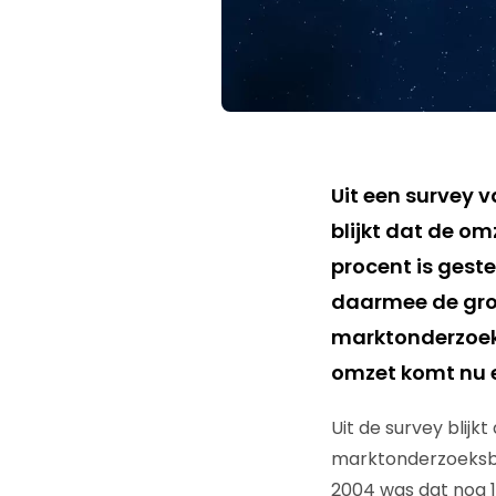
Uit een survey 
blijkt dat de o
procent is gest
daarmee de gro
marktonderzoek 
omzet komt nu e
Uit de survey blijk
marktonderzoeksbra
2004 was dat nog 