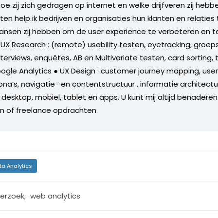
oe zij zich gedragen op internet en welke drijfveren zij heb
ten help ik bedrijven en organisaties hun klanten en relaties
 kansen zij hebben om de user experience te verbeteren en t
 UX Research : (remote) usability testen, eyetracking, groep
erviews, enquêtes, AB en Multivariate testen, card sorting, 
ogle Analytics ● UX Design : customer journey mapping, user 
ona’s, navigatie -en contentstructuur , informatie architectu
 desktop, mobiel, tablet en apps. U kunt mij altijd benaderen
n of freelance opdrachten.
ta Analytics
erzoek
,
web analytics