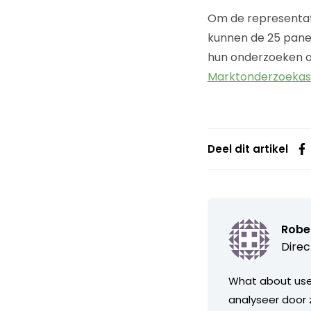
Om de representat
kunnen de 25 pane
hun onderzoeken op
Marktonderzoekass
Deel dit artikel
Robe
Direc
What about user
analyseer door 