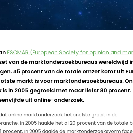
van
ESOMAR (European Society for opinion and mar
mzet van de marktonderzoekbureaus wereldwijd i
egen. 45 procent van de totale omzet komt uit Eu
otste markt is voor marktonderzoekbureaus. On
is in 2005 gegroeid met maar liefst 80 procent.
envijfde uit online-onderzoek.
t dat online marktonderzoek het snelste groeit in de
nche. In 2005 haalde het al 20 procent van de totale b
11 procent. In 2005 daalde de marktonderzoeksvorm face