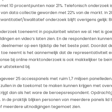
met 10 procentpunten naar 21%. Telefonisch onderzoek i
 van data collectie geworden met 22% van de markt. In 2
wantitatief/kwalitatief onderzoek blijft overigens gelijk: 
derzoek toeneemt in populariteit wisten we al. Het is goe
eldingen en video’s laten zien. En de respondenten kunnen
 deelnemer op een tijdstip die het beste past. Doordat d
 toe neemt is het aannemelijk dat de representativiteit
nse bij online marktonderzoek is ook makkelijker te beï
r uitstekend bij.
ongeveer 25 accesspanels met ruim 1,7 miljoen panelleden.
 zullen in de toekomst te maken kunnen krijgen met overe
rijgt dan als het ware de beroepsrespondent. Opdrachtge
 In de praktijk blijken personen van meerdere panels lid t
of meerdere uitnodigingen tegemoet zien.