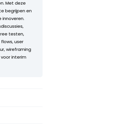
ben. Met deze
 te begrijpen en
e innoveren.
sdiscussies,
tree testen,
flows, user
ur, wireframing
 voor interim