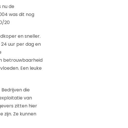
s nu de
004 was dit nog
80/20
dkoper en sneller.
 24 uur per dag en
e
 en betrouwbaarheid
nvloeden. Een leuke
 Bedrijven die
xploitatie van
vers zitten hier
e zijn. Ze kunnen