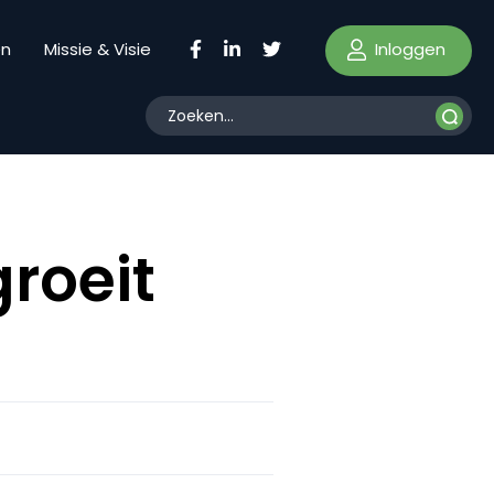
Inloggen
en
Missie & Visie
roeit