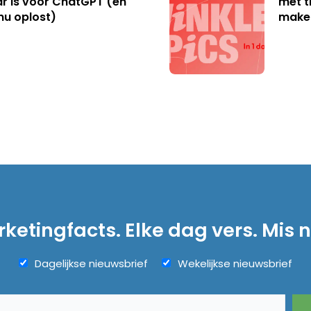
r is voor ChatGPT (en
met t
nu oplost)
make
ketingfacts. Elke dag vers. Mis n
Dagelijkse nieuwsbrief
Wekelijkse nieuwsbrief