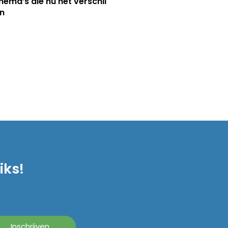
hema’s die nú het verschil
n
iks!