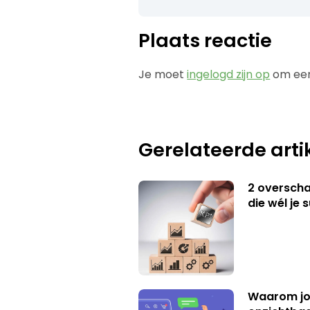
Plaats reactie
Je moet
ingelogd zijn op
om een
Gerelateerde arti
2 overschat
die wél je 
Waarom jo