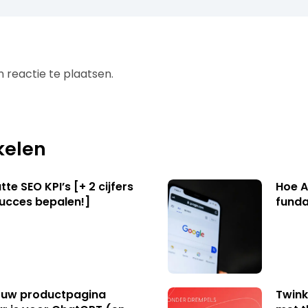
 reactie te plaatsen.
kelen
te SEO KPI’s [+ 2 cijfers
Hoe A
succes bepalen!]
funda
uw productpagina
Twink