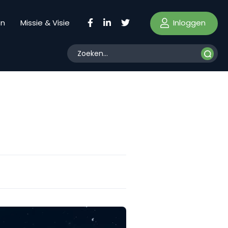
Inloggen
en
Missie & Visie