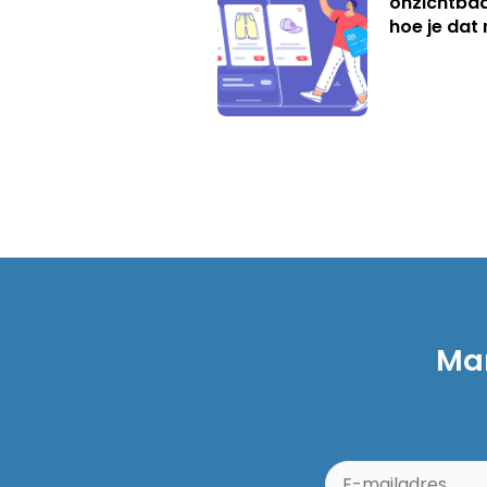
onzichtbaa
hoe je dat 
Mar