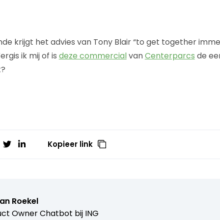
de krijgt het advies van Tony Blair “to get together imme
rgis ik mij of is
deze commercial
van
Centerparcs
de eer
t?
Kopieer link
van Roekel
ct Owner Chatbot bij ING