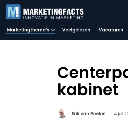
Marketingthema’s
Veelgelezen
Vacatures
Centerpa
kabinet
4 juli 
Erik van Roekel