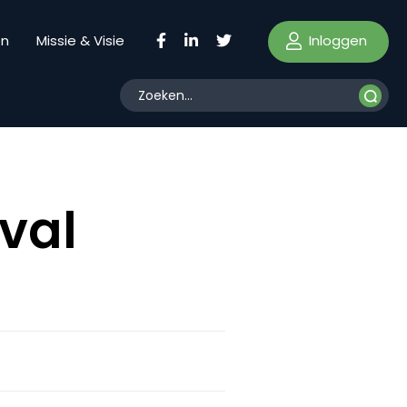
Inloggen
en
Missie & Visie
val