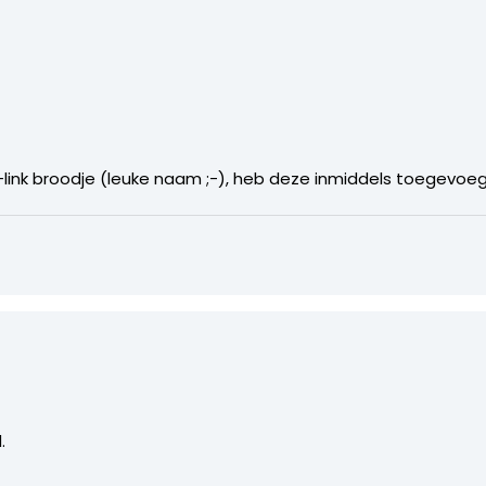
ink broodje (leuke naam ;-), heb deze inmiddels toegevoegd
.