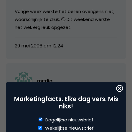
Vorige week werkte het bellen overigens niet,
waarschijnlijk te druk. 🙂 Dit weekend werkte
het wel, erg leuk opgezet.
29 mei 2006 om 12:24
media
Marketingfacts. Elke dag vers. Mis
Sorry Simon, ben inderdaad op dit moment
niks!
extreem druk (zoals je wellicht hebt gemerkt
aan mijn postings en mijn reactiesnelheid op
Dagelijkse nieuwsbrief
emails 😉
Wekelijkse nieuwsbrief