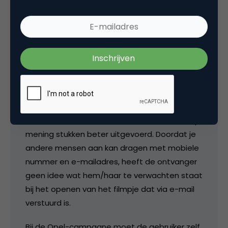
30 mei 2006 om 05:24
Jan Willem
Ondanks dat beide campagnes hetzelfde
idee hebben, is die van de Rabobank naar mijn
mening stukken beter uitgevoerd. Doordat je
andere mensen aan kan dragen met mobiele
nummer en e-mailadres, heeft de ontvanger
geen idee wat hem/haar te verwachten staat
bij het openen van het filmpje dat via e-mail
verstuurd is.
Bij de Opel-campagne moet de gebruiker zelf