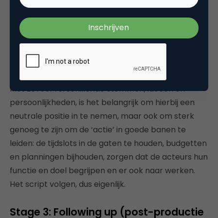
voor de te nemen stappen om de doelen die ze zelf
hebben gekozen te bereiken. Aan het eind van
deze akte is er overeenstemming over de strategie
(de richting) en hoe deze te bereiken.
De aktes samenbrengen is de taak van de facilator.
Met zoveel verschillende stemmen, ideeën en
persoonlijkheden, is het belangrijk om hierbij een
neutrale positie in te nemen, maar ook om sterk
genoeg te zijn om de ‘actie’ in goede banen te
leiden: de tijdslots in de gaten te houden, budgetten
en planningen bijhouden, zorgen dat de acteurs hun
functie en doel begrijpen en er ook naar werken.
Het script volgen, dus eigenlijk.
Stage 3: Following up (post-productie