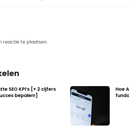
 reactie te plaatsen.
kelen
te SEO KPI’s [+ 2 cijfers
Hoe A
succes bepalen!]
funda