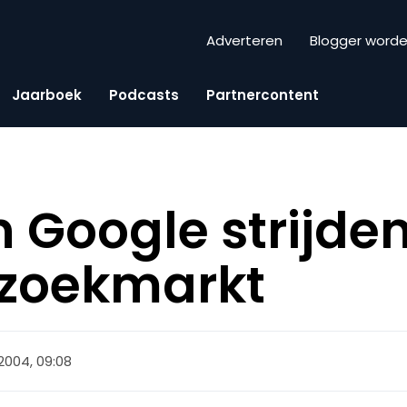
Adverteren
Blogger word
Jaarboek
Podcasts
Partnercontent
 Google strijde
 zoekmarkt
 2004, 09:08