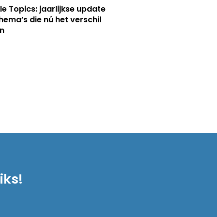
le Topics: jaarlijkse update
hema’s die nú het verschil
n
iks!