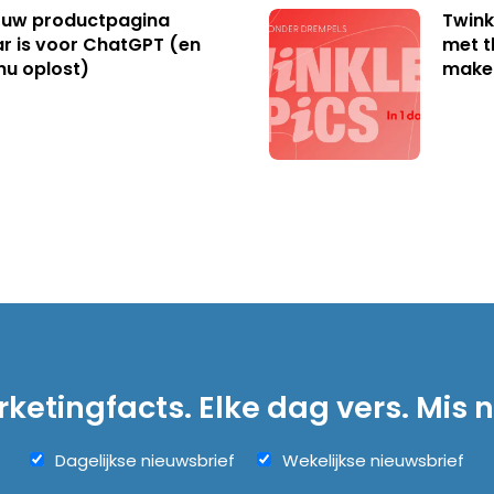
uw productpagina
Twink
r is voor ChatGPT (en
met t
nu oplost)
make
ketingfacts. Elke dag vers. Mis n
Dagelijkse nieuwsbrief
Wekelijkse nieuwsbrief