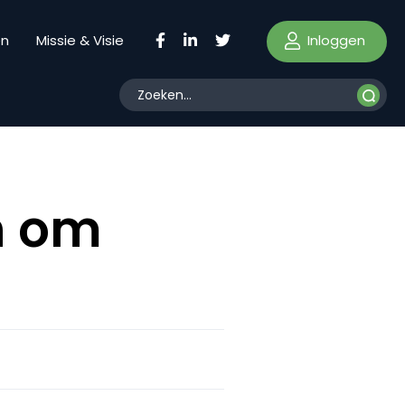
Inloggen
en
Missie & Visie
n om