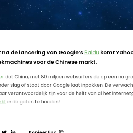
 na de lancering van Google’s
Baidu
komt Yahoo
oekmachines voor de Chinese markt.
er
dat China, met 80 miljoen websurfers de op een na gro
nder slag of stoot door Google laat inpakken. De verwacht
jaar verantwoordelijk zijn voor de helft van al het interne
rkt
in de gaten te houden!
Kopieer link