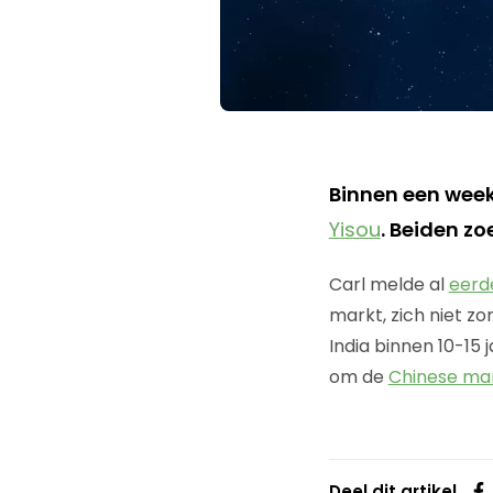
Binnen een week
Yisou
. Beiden z
Carl melde al
eerd
markt, zich niet zo
India binnen 10-15 
om de
Chinese ma
Deel dit artikel