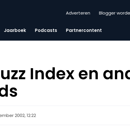
Adverteren
Blogger word
Jaarboek
Podcasts
Partnercontent
uzz Index en an
ds
ember 2002, 12:22