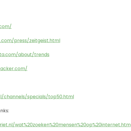
.com/
.com/press/zeitgeist.html
sta.com/about/trends
racker.com/
nl/channels/specials/top50.html
nks:
priet.nl/wat%20zoeken%20mensen%20op%20internet.htm