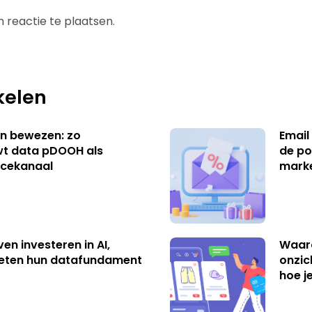
 reactie te plaatsen.
kelen
n bewezen: zo
Email
t data pDOOH als
de po
cekanaal
mark
ven investeren in AI,
Waar
eten hun datafundament
onzic
hoe j