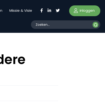
Inloggen
en
Missie & Visie
dere