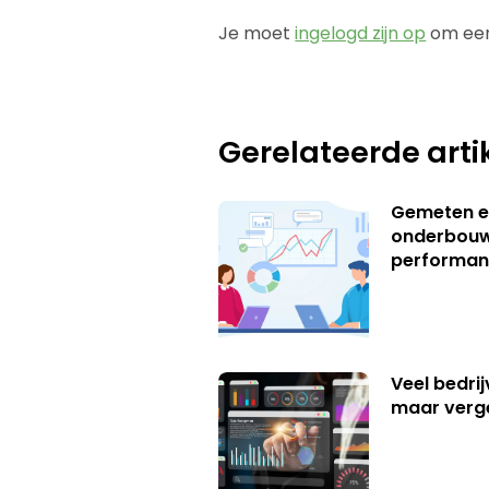
Je moet
ingelogd zijn op
om een
Gerelateerde arti
Gemeten e
onderbouw
performan
Veel bedrij
maar verg