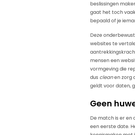
beslissingen maken
gaat het toch vaa
bepaald of je ieman
Deze onderbewuste
websites te vertal
aantrekkingskracht
mensen een website
vormgeving die rep
dus
clean
en zorg d
geldt voor daten, ga
Geen huwel
De match is er en d
een eerste date. H
kennismaken met je