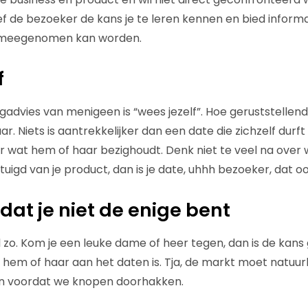
f de bezoeker de kans je te leren kennen en bied informat
s meegenomen kan worden.
f
gadvies van menigeen is “wees jezelf”. Hoe geruststellend
aar. Niets is aantrekkelijker dan een date die zichzelf durft
r wat hem of haar bezighoudt. Denk niet te veel na over 
rtuigd van je product, dan is je date, uhhh bezoeker, dat oo
dat je niet de enige bent
zo. Kom je een leuke dame of heer tegen, dan is de kans gr
 hem of haar aan het daten is. Tja, de markt moet natuurl
n voordat we knopen doorhakken.