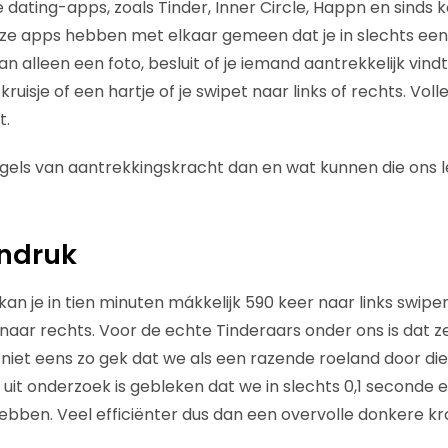
de dating-apps, zoals Tinder, Inner Circle, Happn en sinds
eze apps hebben met elkaar gemeen dat je in slechts ee
n alleen een foto, besluit of je iemand aantrekkelijk vindt 
ruisje of een hartje of je swipet naar links of rechts. Vo
t.
egels van aantrekkingskracht dan en wat kunnen die ons 
indruk
an je in tien minuten mákkelijk 590 keer naar links swipe
 naar rechts. Voor de echte Tinderaars onder ons is dat ze
ok niet eens zo gek dat we als een razende roeland door d
uit onderzoek is gebleken dat we in slechts 0,1 seconde 
bben. Veel efficiënter dus dan een overvolle donkere kr