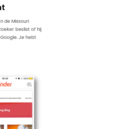
nt
n de Missouri
eker beslist of hij
n Google. Je hebt