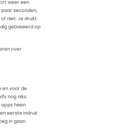
 kort weer een
n paar seconden,
of niet. Je drukt
lledig gebaseerd op
leren over
n en voor de
lfs nog niks.
ie apps heen
een eerste indruk
oeg in gaan.