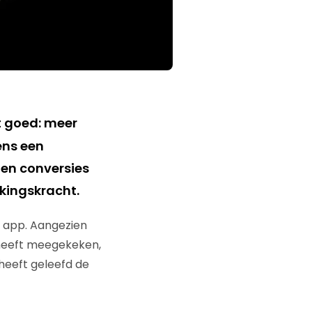
et goed: meer
ens een
 en conversies
kingskracht.
n app. Aangezien
 heeft meegekeken,
 heeft geleefd de