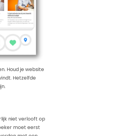
en. Houd je website
vindt. Hetzelfde
jn.
ijk niet verlooft op
zoeker moet eerst
 worden met een