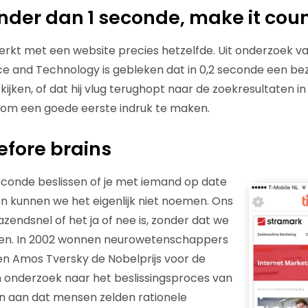
nder dan 1 seconde, make it cou
erkt met een website precies hetzelfde. Uit onderzoek va
ce and Technology is gebleken dat in 0,2 seconde een bezo
t kijken, of dat hij vlug terughopt naar de zoekresultaten i
jd om een goede eerste indruk te maken.
efore brains
seconde beslissen of je met iemand op date
ssen kunnen we het eigenlijk niet noemen. Ons
zendsnel of het ja of nee is, zonder dat we
ben. In 2002 wonnen neurowetenschappers
n Amos Tversky de Nobelprijs voor de
 onderzoek naar het beslissingsproces van
n aan dat mensen zelden rationele