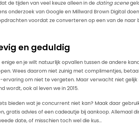
at de tijden van veel keuze alleen in de
dating scene
geld
lgens onderzoek van Google en Millward Brown Digital doe
opdrachten voordat ze converteren op een van de naa
evig en geduldig
 enige en je wilt natuurlijk opvallen tussen de andere ka
kopen. Wees daarom niet zuinig met complimentjes, betaal
-ervaring om niet te vergeten. Maar verwacht niet gelijk
d wordt, ook al leven we in 2015.
r iets bieden wat je concurrent niet kan? Maak daar gebru
, gratis advies of een cadeautje bij aankoop. Allemaal d
eede date, of misschien toch wel die kus…