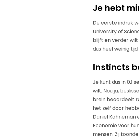
Je hebt mi
De eerste indruk w
University of Scien
blijft en verder wil
dus heel weinig ti
Instincts b
Je kunt dus in 0,1 
wilt. Nou ja, besli
brein beoordeelt ra
het zelf door heb
Daniel Kahneman e
Economie voor hun
mensen. Zij toonde