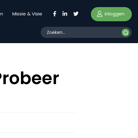
Inloggen
en
Missie & Visie
Probeer