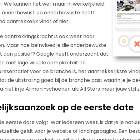
. We kunnen het wel, maar in werkelijkheid
k onderbewust. Je onderbewuste heeft
d aantrekkelijk vindt of niet.
 aantrekkingskracht is ook weer naar
en. Maar hoe beïnvloed je die onderbewuste
 dan positief? Google heeft onderzocht dat
 met lage visuele complexiteit en
resentatief voor de branche is, het aantrekkelijkste vind
at de uitstraling goed bij de branche past waarin je je be
 niet in je Armani-schoenen als All Stars meer jouw stijl zi
ijksaanzoek op de eerste date
e eerste date volgt. Wat iedereen weet, is dat je je natuurl
etzelfde geldt voor je website of landingspagina. Een be
 business en product en wil niet direct geconfronteerd