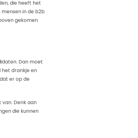
en, die heeft het
n mensen in de b2b
r boven gekomen
ndidaten. Dan moet
 het drankje en
 dat er op de
ik van. Denk aan
ingen die kunnen