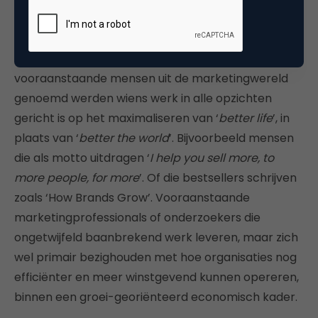
Toch meer verkopen aan meer
mensen?
Toch verbaasde het me dat er ook een aantal
vooraanstaande mensen uit de marketingwereld
genoemd werden wiens werk in alle opzichten
gericht is op het maximaliseren van ‘
better life
’, in
plaats van ‘
better the world
’. Bijvoorbeeld mensen
die als motto uitdragen ‘
I help you sell more, to
more people, for more
’. Of die bestsellers schrijven
zoals ‘How Brands Grow’. Vooraanstaande
marketingprofessionals of onderzoekers die
ongetwijfeld baanbrekend werk leveren, maar zich
wel primair bezighouden met hoe organisaties nog
efficiënter en meer winstgevend kunnen opereren,
binnen een groei-georiënteerd economisch kader.