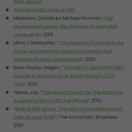
Next Google
Storing Digital Data in DNA
Melanson, Donald en Michael Gorman, “
Our
augmented selves: The promise of wearable
computing
”, 2013
Mims, Christopher, “
The Internet of You: How the
future of computing became screens and
sensors on every appendage
”, 2013
Rose Dickey, Megan, “
THE END OF SMARTPHONES:
Google Is Working On A 'Smart Watch' Of Its
Own
”, 2013
Yarow, Jay, “
The iWatch Could Be The First Step
In Apple's Plan To Kill The iPhone
”, 2013
“
Watch this space. The next tech battleground
may be your wrist
”, The Economist, 26 januari
2013