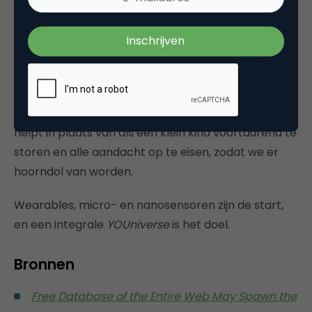
worden doorgrond. Daar zitten fundamentele
ethische bezwaren aan, omdat dit ons wezen raakt.
Maar mits goed gebruikt kan digitale technologie
ons dus voortreffelijk bedienen en versterken.
Calm
technology
,
augmented humanity
en
slowtech
betekenen dat 21ste-eeuwse technologie de mens
helpt in plaats van als een klein kind voortdurend te
storen en alle aandacht op te eisen, zodat we er
hoorndol van worden.
Wearables, micro- en nanosensoren zijn de start,
en een integrale
YOUniverse
is het doel.
Bronnen
Free Database of the Entire Web May Spawn the