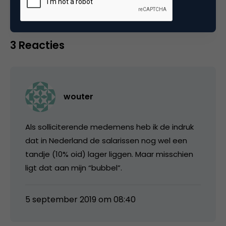
3 Reacties
wouter
Als solliciterende medemens heb ik de indruk
dat in Nederland de salarissen nog wel een
tandje (10% oid) lager liggen. Maar misschien
ligt dat aan mijn “bubbel”.
5 september 2019 om 08:40