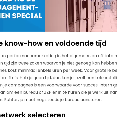
te know-how en voldoende tijd
s van performancemarketing in het algemeen en affiliate 
en tijd zijn twee zaken waarvan je niet genoeg kan hebbe
gnes kost minimaal enkele uren per week. Voor grotere bed
e fte’s. Heb je geen tijd, dan kan je jezelf een teleurstel
 je campagnes is een voorwaarde voor succes. Intern ge
an om een bureau of ZZP’er in te huren die je werk uit h
en. Echter, je moet nog steeds je bureau aansturen.
 netwerk selecteren