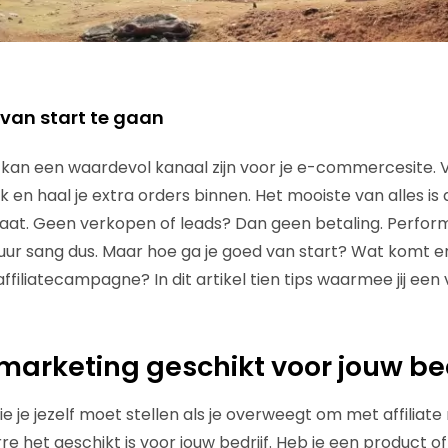
 van start te gaan
 kan een waardevol kanaal zijn voor je e-commercesite. Vi
ik en haal je extra orders binnen. Het mooiste van alles is 
taat. Geen verkopen of leads? Dan geen betaling. Perfo
r sang dus. Maar hoe ga je goed van start? Wat komt er k
filiatecampagne? In dit artikel tien tips waarmee jij een 
e marketing geschikt voor jouw bed
e je jezelf moet stellen als je overweegt om met affiliate
rre het geschikt is voor jouw bedrijf. Heb je een product o