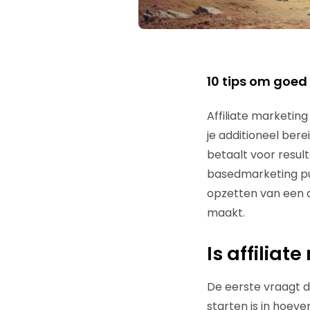
10 tips om goed
Affiliate marketing
je additioneel bere
betaalt voor resul
basedmarketing puu
opzetten van een af
maakt.
Is affiliat
De eerste vraagt di
starten is in hoeve