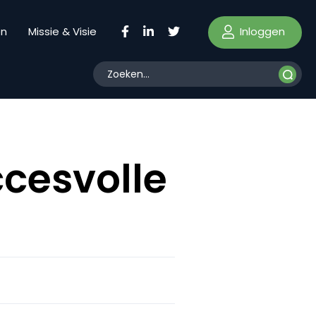
Inloggen
en
Missie & Visie
ccesvolle