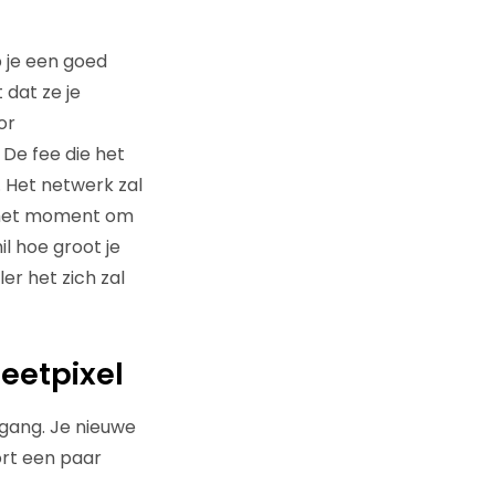
 je een goed
 dat ze je
or
 De fee die het
 Het netwerk zal
is het moment om
l hoe groot je
er het zich zal
eetpixel
 gang. Je nieuwe
kort een paar