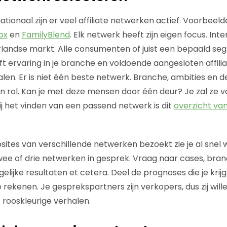
ationaal zijn er veel affiliate netwerken actief. Voorbeeld
ox
en
FamilyBlend
. Elk netwerk heeft zijn eigen focus. Int
erlandse markt. Alle consumenten of juist een bepaald s
eft ervaring in je branche en voldoende aangesloten affil
alen. Er is niet één beste netwerk. Branche, ambities en de
n rol. Kan je met deze mensen door één deur? Je zal ze 
ij het vinden van een passend netwerk is dit
overzicht van 
ites van verschillende netwerken bezoekt zie je al snel
wee of drie netwerken in gesprek. Vraag naar cases, bran
ijke resultaten et cetera. Deel de prognoses die je krijg
te rekenen. Je gesprekspartners zijn verkopers, dus zij will
rooskleurige verhalen.