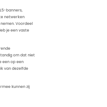
ML5-banners,
ate netwerken
n nemen. Voordeel
Heb je een vaste
erende
standig om dat niet
e een op een
uik van dezelfde
armee kunnen zij