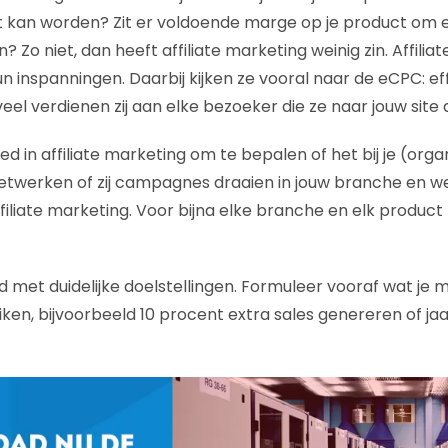
kan worden? Zit er voldoende marge op je product om 
an? Zo niet, dan heeft affiliate marketing weinig zin. Affili
n inspanningen. Daarbij kijken ze vooral naar de eCPC: ef
veel verdienen zij aan elke bezoeker die ze naar jouw site
ed in affiliate marketing om te bepalen of het bij je (organ
e netwerken of zij campagnes draaien in jouw branche en 
affiliate marketing. Voor bijna elke branche en elk product 
rd met duidelijke doelstellingen. Formuleer vooraf wat je me
ken, bijvoorbeeld 10 procent extra sales genereren of jaar