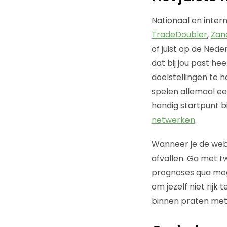
Nationaal en intern
TradeDoubler
,
Zan
of juist op de Ned
dat bij jou past he
doelstellingen te h
spelen allemaal ee
handig startpunt b
netwerken
.
Wanneer je de webs
afvallen. Ga met t
prognoses qua mogel
om jezelf niet rijk 
binnen praten met 