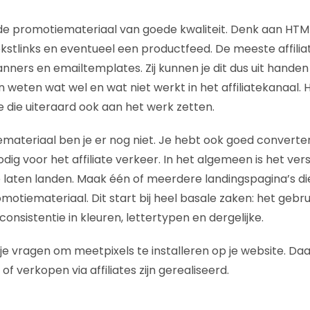
de promotiemateriaal van goede kwaliteit. Denk aan HT
kstlinks en eventueel een productfeed. De meeste affili
nners en emailtemplates. Zij kunnen je dit dus uit hande
 weten wat wel en wat niet werkt in het affiliatekanaal. 
e die uiteraard ook aan het werk zetten.
materiaal ben je er nog niet. Je hebt ook goed convert
dig voor het affiliate verkeer. In het algemeen is het ver
laten landen. Maak één of meerdere landingspagina’s di
romotiemateriaal. Dit start bij heel basale zaken: het gebr
consistentie in kleuren, lettertypen en dergelijke.
 je vragen om meetpixels te installeren op je website. Da
f verkopen via affiliates zijn gerealiseerd.