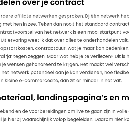
len over je contract
dere affiliate netwerken gesproken. Bij één netwerk heb
ag met hen in zee. Teken dan nooit het standaard contract
ntractvoorstel van het netwerk is een mooi startpunt vo
it ervaring weet ik dat over alles te onderhandelen valt.
opstartkosten, contractduur, wat je maar kan bedenken.
ral ‘ja’ tegen zeggen. Maar wat heb je te verliezen? Dit 
n je wensen gehonoreerd te krijgen. Het maakt wel verschi
r het netwerk potentieel aan je kan verdienen, hoe flexibel
en kleine e-commercesite, dan zit er minder in het vat.
teriaal, landingspagina’s en m
ekend en de voorbereidingen om live te gaan zijn in volle
al je hierbij waarschijnlijk volop begeleiden. Daarom hier 