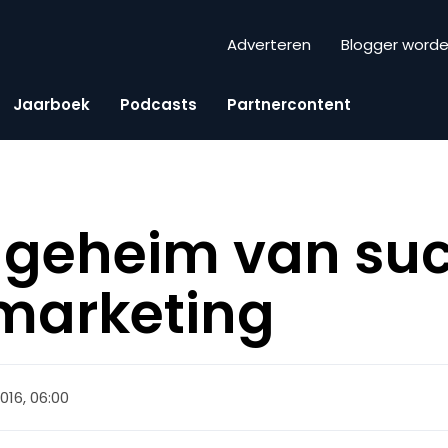
Adverteren
Blogger word
Jaarboek
Podcasts
Partnercontent
et geheim van su
e marketing
 2016, 06:00