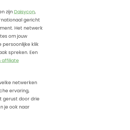
en zijn
Daisycon
,
ernationaal gericht
egment. Het netwerk
iates om jouw
 persoonlijke klik
vaak spreken. Een
affiliate
 welke netwerken
che ervaring,
t gerust door drie
en je ook naar