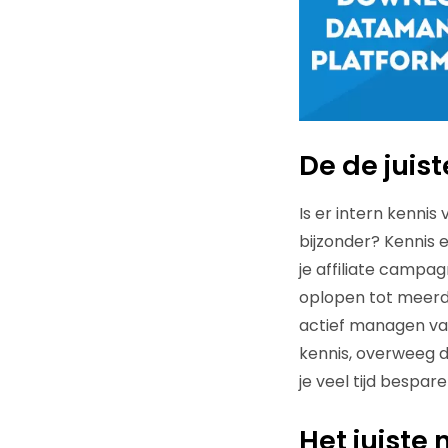
De de juis
Is er intern kenni
bijzonder? Kennis 
je affiliate campa
oplopen tot meerder
actief managen van
kennis, overweeg d
je veel tijd bespar
Het juiste