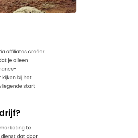
a affiliates creëer
dat je alleen
rmance-
ijken bij het
vliegende start
rijf?
 marketing te
f dienst dat door