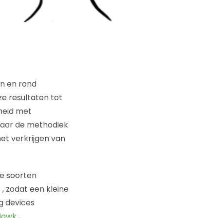
n en rond
ze resultaten tot
heid met
 naar de methodiek
het verkrijgen van
de soorten
, zodat een kleine
g devices
Hawk
,