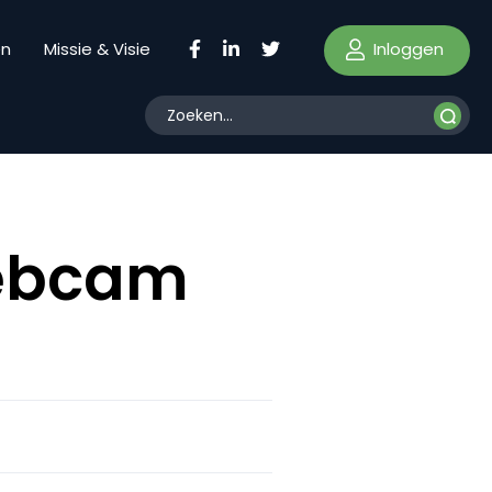
Inloggen
en
Missie & Visie
webcam