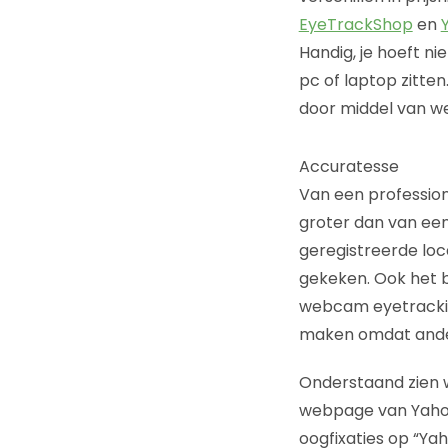
EyeTrackShop
en
Handig, je hoeft ni
pc of laptop zitte
door middel van we
Accuratesse
Van een profession
groter dan van ee
geregistreerde loc
gekeken. Ook het b
webcam eyetrackin
maken omdat ander
Onderstaand zien w
webpage van Yahoo
oogfixaties op “Yah