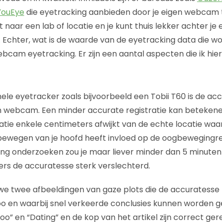
YouEye
die eyetracking aanbieden door je eigen webcam 
et naar een lab of locatie en je kunt thuis lekker achter j
n. Echter, wat is de waarde van de eyetracking data die w
bcam eyetracking. Er zijn een aantal aspecten die ik hi
ele eyetracker zoals bijvoorbeeld een Tobii T60 is de ac
n webcam. Een minder accurate registratie kan betekene
atie enkele centimeters afwijkt van de echte locatie wa
ewegen van je hoofd heeft invloed op de oogbewegingreg
g onderzoeken zou je maar liever minder dan 5 minuten
s de accuratesse sterk verslechterd.
e twee afbeeldingen van gaze plots die de accuratesse 
 en waarbij snel verkeerde conclusies kunnen worden g
oo” en “Dating” en de kop van het artikel zijn correct ger