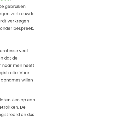
te gebruiken.
e eigen vertrouwde
ordt verkregen
eronder bespreek.
curatesse veel
n dat de
ar naar men heeft
istratie. Voor
 opnames willen
laten zien op een
etrokken. De
egistreerd en dus