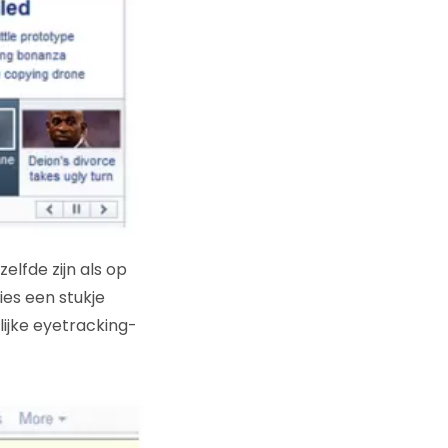
lfde zijn als op
ies een stukje
elijke eyetracking-