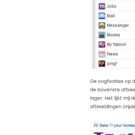
De oogfixaties op 
de bovenste afbeel
lager. Het lijkt mi
afbeeldingen onjuist