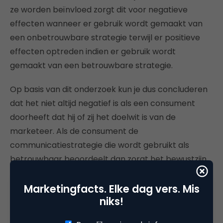
ze worden beïnvloed zorgt dit voor negatieve
effecten wanneer er gebruik wordt gemaakt van
een onbetrouwbare strategie terwijl er positieve
effecten optreden indien er gebruik wordt
gemaakt van een betrouwbare strategie.
Op basis van dit onderzoek kun je dus concluderen
dat het niet altijd negatief is als een consument
doorheeft dat hij of zij het doelwit is van de
marketeer. Als de consument de
communicatiestrategie die wordt gebruikt als
betrouwbaar beoordeelt dan zorgt het bewustzijn
alleen maar voor nog positievere evaluaties.
Marketingfacts. Elke dag vers. Mis
Echter, wanneer een consument door heeft dat hij
niks!
of zij wordt beïnvloed en de communicatiestrategie