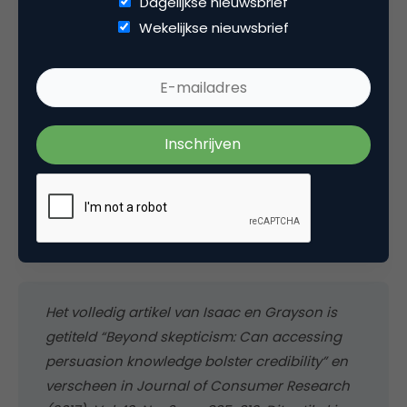
Dagelijkse nieuwsbrief
die wordt gebruikt onbetrouwbaar vindt dan zal dit
Wekelijkse nieuwsbrief
leiden tot scepticisme en negatieve evaluaties. In
ieder geval is native advertising niet het enige
antwoord op de consument die reclame-wijs is. In
het bepalen van een
marketingcommunicatiestrategie is het van belang
om te weten a) of de doelgroep de strategie
herkent als een poging om te overtuigen en b) hoe
betrouwbaar de consument deze strategie
beoordeelt.
Het volledig artikel van Isaac en Grayson is
getiteld “Beyond skepticism: Can accessing
persuasion knowledge bolster credibility” en
verscheen in Journal of Consumer Research