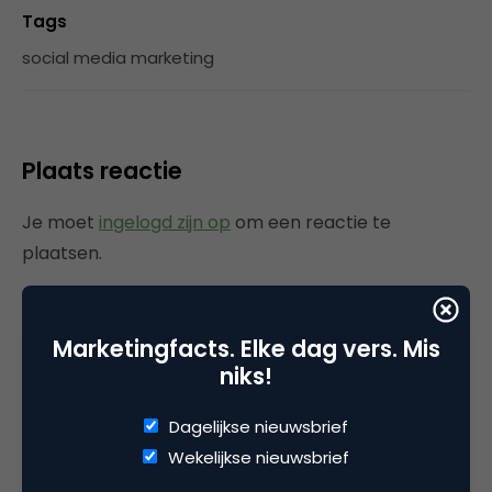
Tags
social media marketing
Plaats reactie
Je moet
ingelogd zijn op
om een reactie te
plaatsen.
Marketingfacts. Elke dag vers. Mis
Gerelateerde artikelen
niks!
Dagelijkse nieuwsbrief
Marketingfacts Zomercheck –
Durk Bosma
Wekelijkse nieuwsbrief