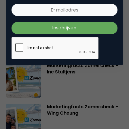
Marketingfacts Zomercheck –
Roel Stavorinus
Marketingfacts Zomercheck –
Ine Stultjens
Marketingfacts Zomercheck –
Wing Cheung