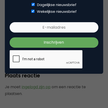
Dagelijkse nieuwsbrief
Wekelijkse nieuwsbrief
Categorie
Marketing Design
Tags
usability & design
Plaats reactie
Je moet
ingelogd zijn op
om een reactie te
plaatsen.