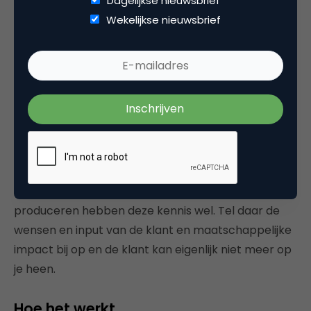
Dagelijkse nieuwsbrief
Wanneer het om ‘purpose’ gaat, moeten ook alle
Wekelijkse nieuwsbrief
details kloppen. Een product verkopen dat
duurzamer is, waarvan het productieproces
uiteindelijk vervuilender is, slaat de plank mis. Zodra
iemand er wat dieper in duikt, val je door de mand,
hoe goed bedoeld ook. Dit is waar het belang van
samenwerking met externe partijen zit. Voor het
creëren van echte waarde zijn alle stakeholders
van belang. In dit geval mist de marketingafdeling
deze kennis, maar degene die het product
produceren hebben deze kennis wel. Tel daar de
wensen en input van de klant en maatschappelijke
impact bij op en de klant kan eigenlijk niet meer op
je heen.
Hoe het werkt