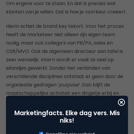
Om ergens voor te staan. En dat is precies wat
klanten van je willen. Dat is hoe je voorkeur creëert.
Hierin schiet de brand key tekort. Voor het proces
heeft de marketeer niet alleen zijn eigen team
nodig, maar ook collega’s van PR/PA, sales en
CSR/MVO. Ook de algemeen directeur aan tafel is
zeer wenselijk. Intern wordt er vaak te veel op
eilandjes gewerkt. Zonder het verbinden van
verschillende disciplines ontstaat er geen door de
organisatie gedragen ‘
purpose
‘. Dan blijft de
maatschappelijke activiteit een dingetje erbij en
daar prikken klanten zo doorheen. Samenwerking
creëert draagvlak. Als niet iedereen binnen het
Marketingfacts. Elke dag vers. Mis
bedrijf gelooft in het product, hoe breng je dit dan
niks!
over op de klant?