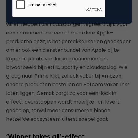
er nieuwe toepassingen en diensten op te
ontwikkelen, voor klanten, die veel mogelijkheden
willen hebben die naadloos geïntegreerd zijn. Voor
een consument die een of meerdere Apple-
producten bezit, is het gemakkelijker en goedkoper
om er ook een dienstenbundel van Apple bij te
kopen in plaats van losse abonnementen,
bijvoorbeeld bij Netflix, Spotify en cloudopslag. Wie
graag naar Prime kijkt, zal ook vaker bij Amazon
andere producten bestellen en Bol.com vaker links
laten liggen. Gemak zorgt zo voor een ‘lock in-
effect’, overstappen wordt moeilijker en levert
gedoe op, terwijl meer consumeren binnen
hetzelfde ecosysteem uiterst soepel gaat.
‘Winner takes all’-effect