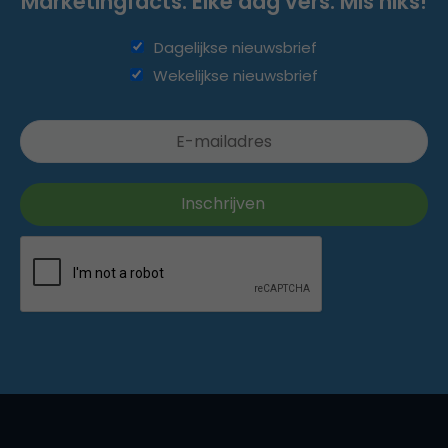
Marketingfacts. Elke dag vers. Mis niks!
Dagelijkse nieuwsbrief
Wekelijkse nieuwsbrief