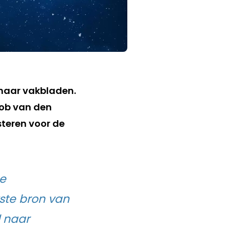
 haar vakbladen.
Rob van den
teren voor de
ze
kste bron van
l naar