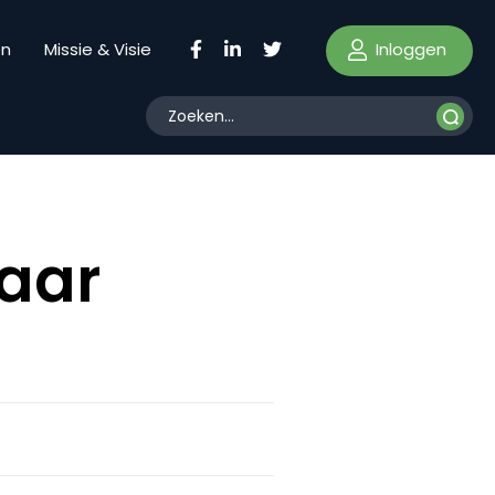
Inloggen
en
Missie & Visie
aar