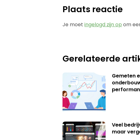
Plaats reactie
Je moet
ingelogd zijn op
om een
Gerelateerde arti
Gemeten e
onderbouw
performan
Veel bedrij
maar verg