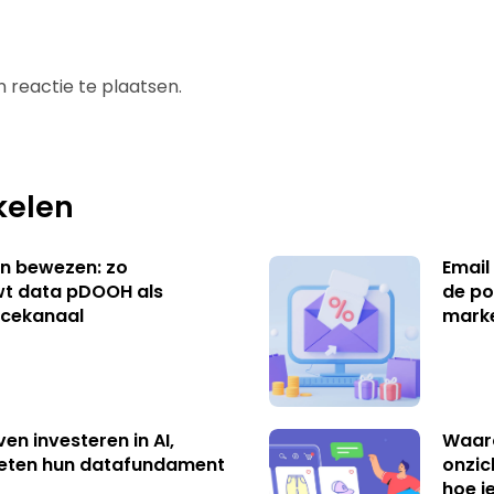
 reactie te plaatsen.
kelen
n bewezen: zo
Email
t data pDOOH als
de po
cekanaal
mark
ven investeren in AI,
Waar
eten hun datafundament
onzic
hoe j