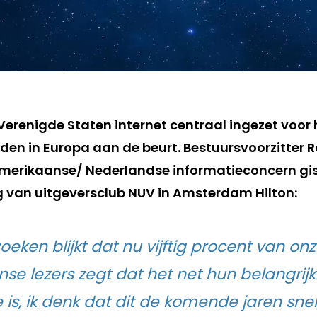
 Verenigde Staten internet centraal ingezet voor
aden in Europa aan de beurt. Bestuursvoorzitter 
merikaanse/ Nederlandse informatieconcern gis
 van uitgeversclub NUV in Amsterdam Hilton:
oeken blijkt dat nu vijftig procent van on
se lezers zegt dat het net hun belangrij
 is, ik denk dat dit de komende jaren sne