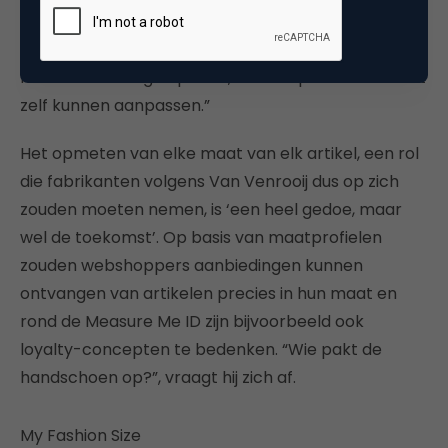
wordt dan direct door fabrikanten gevoed.
Webshoppers kunnen producten matchen aan de
hand van hun eigen profiel, dat ze op ieder moment
zelf kunnen aanpassen.”
Het opmeten van elke maat van elk artikel, een rol
die fabrikanten volgens Van Venrooij dus op zich
zouden moeten nemen, is ‘een heel gedoe, maar
wel de toekomst’. Op basis van maatprofielen
zouden webshoppers aanbiedingen kunnen
ontvangen van artikelen precies in hun maat en
rond de Measure Me ID zijn bijvoorbeeld ook
loyalty-concepten te bedenken. “Wie pakt de
handschoen op?”, vraagt hij zich af.
My Fashion Size