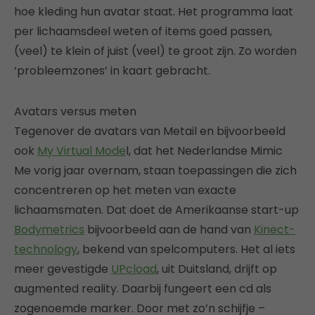
hoe kleding hun avatar staat. Het programma laat
per lichaamsdeel weten of items goed passen,
(veel) te klein of juist (veel) te groot zijn. Zo worden
‘probleemzones’ in kaart gebracht.
Avatars versus meten
Tegenover de avatars van Metail en bijvoorbeeld
ook
My Virtual Mode
l, dat het Nederlandse Mimic
Me vorig jaar overnam, staan toepassingen die zich
concentreren op het meten van exacte
lichaamsmaten. Dat doet de Amerikaanse start-up
Bodymetrics
bijvoorbeeld aan de hand van
Kinect-
technology
, bekend van spelcomputers. Het al iets
meer gevestigde
UPcload
, uit Duitsland, drijft op
augmented reality. Daarbij fungeert een cd als
zogenoemde marker. Door met zo’n schijfje –