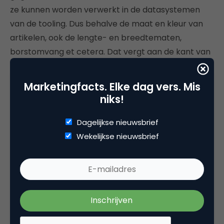
ze kunnen worden verwerkt in de datasystemen
van de tooling. Dus behalve de maat en kleur van
artikelen, ook de lengte- en breedtematen,
borstomvang et cetera. Dat vergt aan de kant van
de kledingfabrikanten behoorlijke aanpassingen in
hun systeem. Als de fabrikanten op uniforme basis
Marketingfacts. Elke dag vers. Mis
gaan samenwerken met ontwikkelaars van
niks!
pastools, zal virtueel passen pas echt een impuls
krijgen. De tools die ik tot nu toe heb gezien, hebben
Dagelijkse nieuwsbrief
vooral een hoge funfactor.”
Wekelijkse nieuwsbrief
Measure Me ID
Van Venrooij filosofeert verder: “Je zou op termijn
toe kunnen werken naar een open standaard,
noem het voor het gemak even een Measure Me ID.
Een centrale database met maten van artikelen