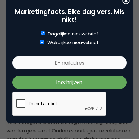
Marketingfacts. Elke dag vers. Mis
niks!
Dagelijkse nieuwsbrief
Wekelijkse nieuwsbrief
Het Grimbergen-bier komt vab de abdij van
Grimbergen België. De abdij werd opgericht in 1128
door een Norbertijnse orde van monniken, die hun
bier brouwden voor de lokale bevolking en
pelgrims, en daarmee de basis legden voor een
hele categorie bieren die tegenwoordig ‘abdij ales’
worden genoemd. Ondanks oorlogen, revoluties en