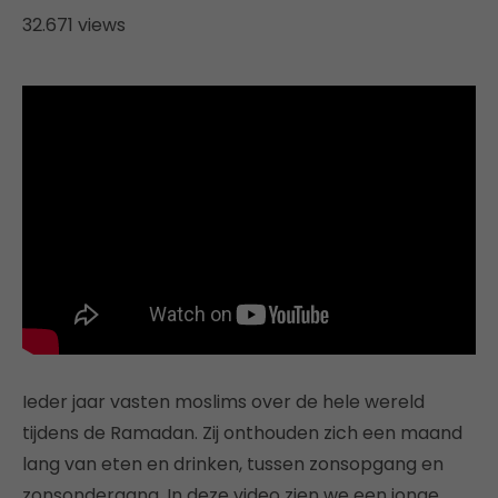
32.671 views
Ieder jaar vasten moslims over de hele wereld
tijdens de Ramadan. Zij onthouden zich een maand
lang van eten en drinken, tussen zonsopgang en
zonsondergang. In deze video zien we een jonge