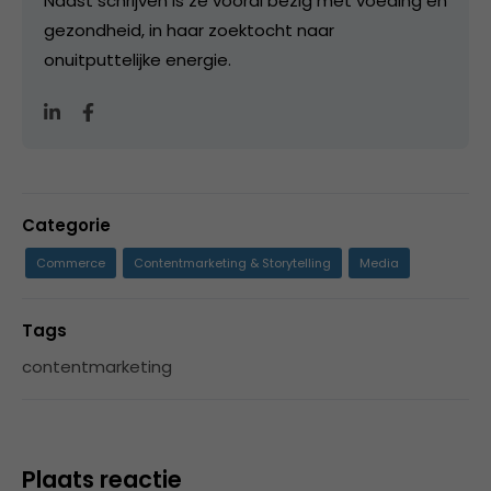
Naast schrijven is ze vooral bezig met voeding en
gezondheid, in haar zoektocht naar
onuitputtelijke energie.
Categorie
Commerce
Contentmarketing & Storytelling
Media
Tags
contentmarketing
Plaats reactie