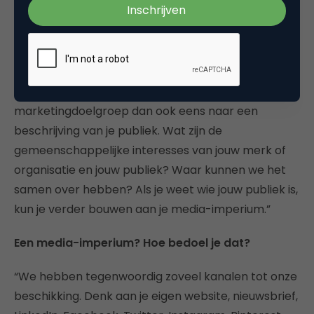
“Als je contentmarketing in wilt zetten, heb je
besloten om met content (tekst, audio, video) je
boodschap over te brengen. En daarvoor heb je
dus lezers, kijkers en luisteraars nodig. Kortom: een
publiek. Vertaal de kenmerken van je
marketingdoelgroep dan ook eens naar een
beschrijving van je publiek. Wat zijn de
gemeenschappelijke interesses van jouw merk of
organisatie en jouw publiek? Waar kunnen we het
samen over hebben? Als je weet wie jouw publiek is,
kun je verder bouwen aan je media-imperium.”
Een media-imperium? Hoe bedoel je dat?
“We hebben tegenwoordig zoveel kanalen tot onze
beschikking. Denk aan je eigen website, nieuwsbrief,