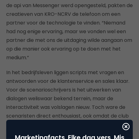
de api van Messenger werd opengesteld, pakten de
creatieven van KRO-NCRV de telefoon om een
partner voor de technologie te vinden. “Niemand
had nog enige ervaring, maar we vonden wel een
partner die met ons de uitdaging wilde aangaan om
op die manier ook ervaring op te doen met het
medium.“
In het bedrijfsleven liggen scripts met vragen en
antwoorden voor de klantenservice en sales klaar.
Voor de scenarioschrijvers is het uitwerken van
dialogen weliswaar bekend terrein, maar de
interactiviteit was volslagen nieuw. Toch ware de
scenaristen direct enthousiast, ook omdat de club
van Elsa Gorter inmiddels mooie resultaten met
digitale verteltechnieken heeft laten zien.
Marketingfacts. Elke dag vers. Mis