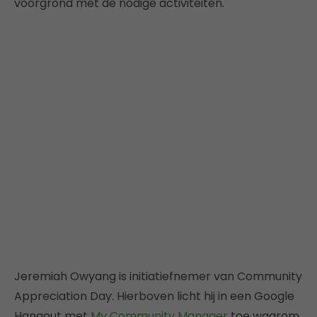
voorgrond met de nodige activiteiten.
Jeremiah Owyang is initiatiefnemer van Community
Appreciation Day. Hierboven licht hij in een Google
Hangout met
My Community Manager
toe waarom