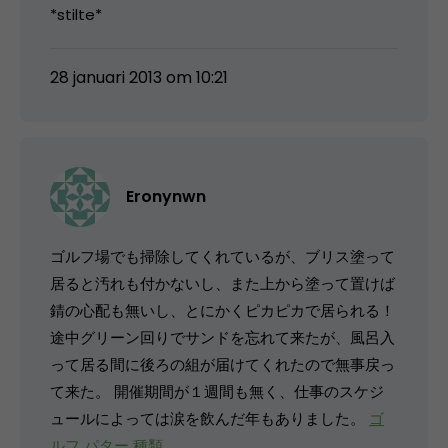
*stilte*
28 januari 2013 om 10:21
Eronynwn
ゴルフ場でも掃除してくれているが、ブリス塗って
居ると汚れも付かないし、また上から塗って置けば
錆の心配も無いし、とにかくピカピカで居られる！
途中グリーン回りでサンドを忘れて来たが、風呂入
って居る間に後ろの組が届けてくれたので無事戻っ
て来た。 開催期間が１週間も無く、仕事のスケジ
ュールによっては涙を飲んだ年もありました。
ゴ
ルフ パター 種類