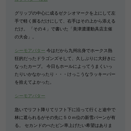
グリップの中心に成るゼクシオマークを上にして左
手で軽く握るだけにして、右手はその上から添える
だけ。 「その４」で書いた「美津濃運動具店主催
の大会」。
シーモアパター
今はだから九州出身でホークス熱
狂的だったドラゴンズそして、久しぶりに大好きに
なったカープ。 今日もホールによってうまくいっ
たりいかなかったり・・・けっこうなラッキーパー
を拾えてよかった。
シーモアパター
急いでリフト降りてリフト下に沿って行くと途中で
林に遮られるがその先に５０ｍ位の新雪バーンが有
る。 セカンドのべたピン率上げたい希望はありま