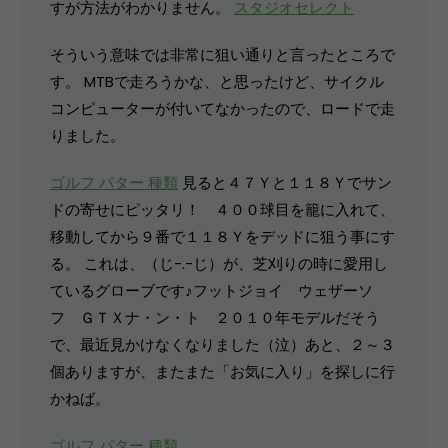
すが方法がわかりません。
スタジオセレクト
そういう意味では非常に狙い通りと言ったところで
す。 MTBで走ろうかな、と思ったけど、サイクル
コンピューターが付いてなかったので、ロードで走
りました。
ゴルフ パター 種類
見ると４７Ｙと１１８Ｙでサン
ドの寄せにピッタリ！ ４００球目を籠に入れて、
移動してから９番で１１８Ｙをデッドに狙う事にす
る。 これは、（じ-.-じ）が、芝刈りの時に愛用し
ているグローブです♪フットジョイ ウェザーソ
フ ＧＴＸナ・ン・ト ２０１０年モデルだそう
で、最近見かけなくなりました（泣）あと、２～３
個ありますが、またまた「お気に入り」を探しに行
かねば。
ゴルフ パター 種類