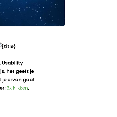
 Usability
s, het geeft je
t je ervan gaat
er:
3x klikken
,