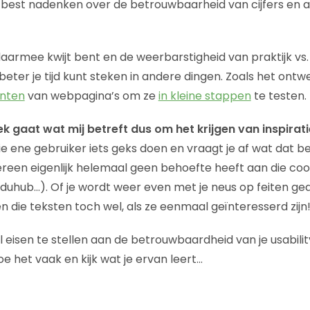
 best nadenken over de betrouwbaarheid van cijfers en 
 daarmee kwijt bent en de weerbarstigheid van praktijk vs
beter je tijd kunt steken in andere dingen. Zoals het ont
anten
van webpagina’s om ze
in kleine stappen
te testen.
ek gaat wat mij betreft dus om het krijgen van inspira
ie ene gebruiker iets geks doen en vraagt je af wat dat bet
ereen eigenlijk helemaal geen behoefte heeft aan die coo
duhub…). Of je wordt weer even met je neus op feiten gedru
zen die teksten toch wel, als ze eenmaal geïnteresserd zijn!
l eisen te stellen aan de betrouwbaardheid van je usabili
e het vaak en kijk wat je ervan leert…