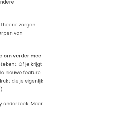
andere
. theorie zorgen
werpen van
tie om verder mee
ekent. Of je krijgt
le nieuwe feature
kt die je eigenlijk
).
ty onderzoek. Maar