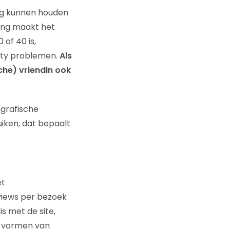
ing kunnen houden
ring maakt het
 of 40 is,
ity problemen.
Als
che) vriendin ook
ografische
iken, dat bepaalt
et
views per bezoek
s met de site,
le vormen van