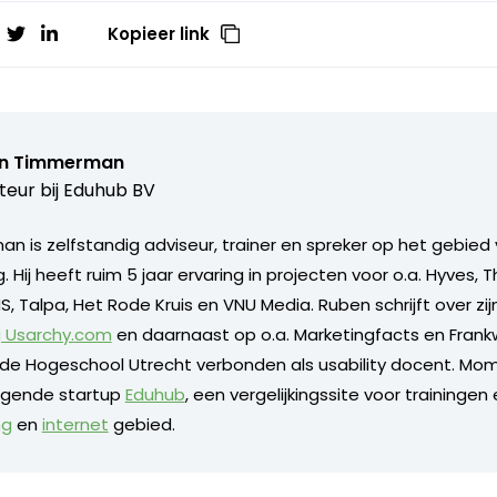
Kopieer link
n Timmerman
teur bij
Eduhub BV
 is zelfstandig adviseur, trainer en spreker op het gebied v
. Hij heeft ruim 5 jaar ervaring in projecten voor o.a. Hyves,
, Talpa, Het Rode Kruis en VNU Media. Ruben schrijft over zijn
g Usarchy.com
en daarnaast op o.a. Marketingfacts en Frankwa
de Hogeschool Utrecht verbonden als usability docent. Mome
olgende startup
Eduhub
, een vergelijkingssite voor trainingen
ng
en
internet
gebied.