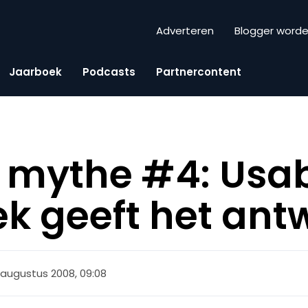
Adverteren
Blogger word
Jaarboek
Podcasts
Partnercontent
y mythe #4: Usab
k geeft het ant
 augustus 2008, 09:08