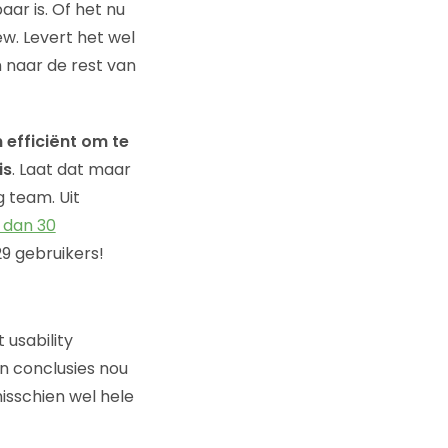
ar is. Of het nu
w. Levert het wel
n naar de rest van
n efficiënt om te
is
. Laat dat maar
g team. Uit
 dan 30
29 gebruikers!
 usability
n conclusies nou
isschien wel hele