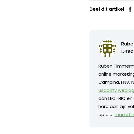
Deel dit artikel
Rube
Direc
Ruben Timmerman
online marketing
Campina, FNV, NS
usability weblo
aan LECTRIC en 
hard aan zijn v
op o.a.
marketi