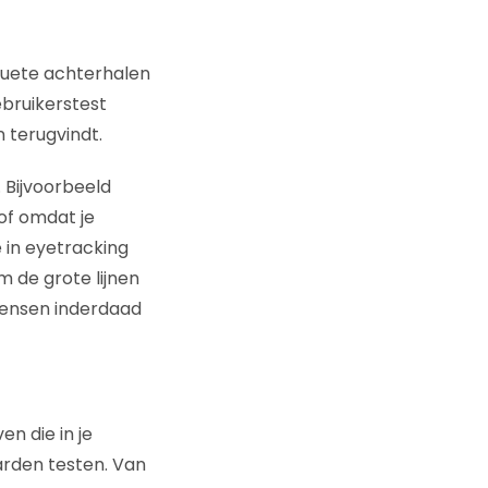
quete achterhalen
ebruikerstest
n terugvindt.
 Bijvoorbeeld
of omdat je
e in eyetracking
m de grote lijnen
 mensen inderdaad
n die in je
arden testen. Van