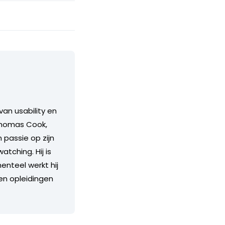
an usability en
 Thomas Cook,
 passie op zijn
tching. Hij is
nteel werkt hij
 en opleidingen