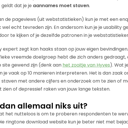
geldt dat je je
aannames moet staven
.
an de pageviews (uit webstatistieken) kun je met een en
 wel echt tevreden zijn. En andersom kun je je usability g
oor te kijken of je dezelfde patronen in je webstatistieke
ty expert zegt kan haaks staan op jouw eigen bevindingen.
ifieke vreemde doelgroep hebt die zich anders gedraagt, 
e site gewend zijn (denk aan
het zooitje van Hyves
). Wat j
n je vaak op 10 manieren interpreteren. Het is dan zaak o
te staven met andere cijfers en onderzoek om te zien of
t zien of depressief raken van jouw lange teksten.
dan allemaal niks uit?
dat het nutteloos is om te proberen respondenten te werve
Die ringtone download website kun je beter niet met beja