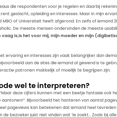
ureaus die respondenten voor je regelen en daarbij reken
ent geslacht, opleiding en interesses. Maar in mijn erva
d MBO of Universiteit heeft afgerond. En zelfs of iemand 20
aholic. De meeste mensen ondervinden de meeste usabil
vaag is,is het voor mij, mijn moeder en mijn (digibetis
net ervaring en interesses zijn vaak belangrijker dan dem
jvoorbeeld aan de sites die iemand al gewend is te gebru
eractie patronen makkelijk of moeilijk te begrijpen zijn.
ode wel te interpreteren?
“Maar deze cijfers kunnen met een beetje fantasie ook h
 aantonen!”. Bijvoorbeeld het hanteren van aantal page
Veel pageviews kan betekenen dat iemand heel tevreden i
de bezoeker juist niet vinden wat ‘ie zoekt… Zoals bij al