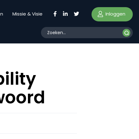
Inloggen
en
Missie & Visie
ility
woord