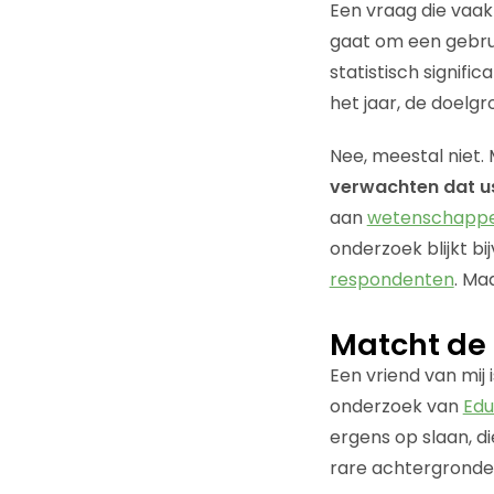
Een vraag die vaak 
gaat om een gebrui
statistisch signifi
het jaar, de doelg
Nee, meestal niet. 
verwachten dat us
aan
wetenschapp
onderzoek blijkt bi
respondenten
. Ma
Matcht de
Een vriend van mij 
onderzoek van
Ed
ergens op slaan, 
rare achtergronde