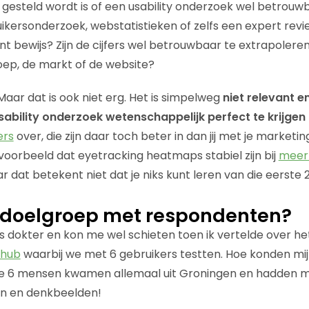
gesteld wordt is of een usability onderzoek wel betrouwba
kersonderzoek, webstatistieken of zelfs een expert revie
cant bewijs? Zijn de cijfers wel betrouwbaar te extrapolere
roep, de markt of de website?
Maar dat is ook niet erg. Het is simpelweg
niet relevant e
ability onderzoek wetenschappelijk perfect te krijgen 
ers
over, die zijn daar toch beter in dan jij met je marketin
jvoorbeeld dat eyetracking heatmaps stabiel zijn bij
meer
ar dat betekent niet dat je niks kunt leren van die eerste 
 doelgroep met respondenten?
is dokter en kon me wel schieten toen ik vertelde over het
uhub
waarbij we met 6 gebruikers testten. Hoe konden mij
die 6 mensen kwamen allemaal uit Groningen en hadden m
n en denkbeelden!